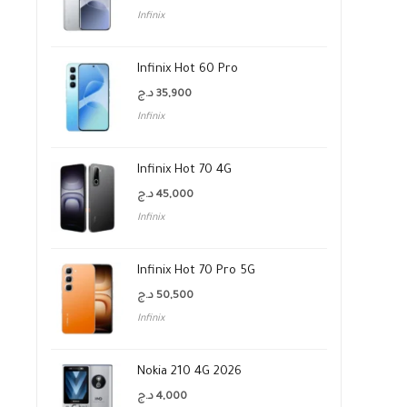
Infinix
Infinix Hot 60 Pro
د.ج
35,900
Infinix
Infinix Hot 70 4G
د.ج
45,000
Infinix
Infinix Hot 70 Pro 5G
د.ج
50,500
Infinix
Nokia 210 4G 2026
د.ج
4,000