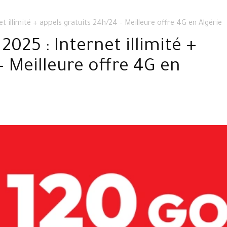
t illimité + appels gratuits 24h/24 – Meilleure offre 4G en Algérie
025 : Internet illimité +
– Meilleure offre 4G en