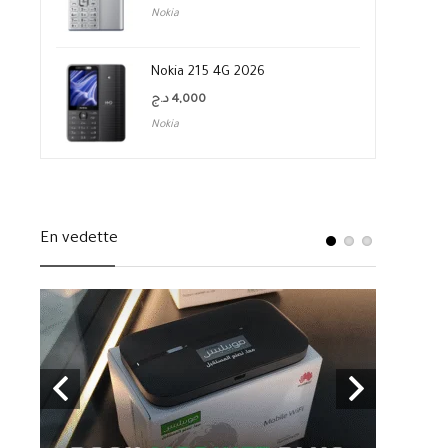
Nokia
Nokia 215 4G 2026
د.ج
4,000
Nokia
En vedette