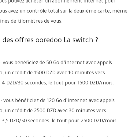
t vous pouvez acheter un abonnement internet pour
ous avez un contrôle total sur la deuxième carte, même
taines de kilomètres de vous.
PRIX DES NOUVELLES OFFRES
INTERNET IDOOM ADSL ET VDSL 
s des offres ooredoo La switch ?
D’ALGÉRIE TÉLÉCOM
Découvrez les prix des nouvelles offres Internet I
ADSL et VDSL 2025 d’Algérie Télécom. ...
: vous bénéficiez de 50 Go d’internet avec appels
o, un crédit de 1500 DZD avec 10 minutes vers
 de 4 DZD/30 secondes, le tout pour 1500 DZD/mois.
: vous bénéficiez de 120 Go d’internet avec appels
o, un crédit de 2500 DZD avec 30 minutes vers
de 3,5 DZD/30 secondes, le tout pour 2500 DZD/mois.