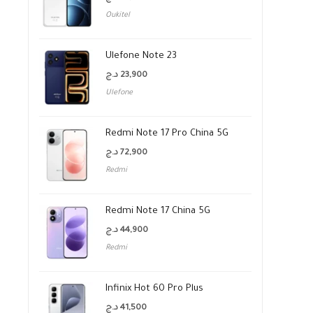
Oukitel
Ulefone Note 23
د.ج
23,900
Ulefone
Redmi Note 17 Pro China 5G
د.ج
72,900
Redmi
Redmi Note 17 China 5G
د.ج
44,900
Redmi
Infinix Hot 60 Pro Plus
د.ج
41,500