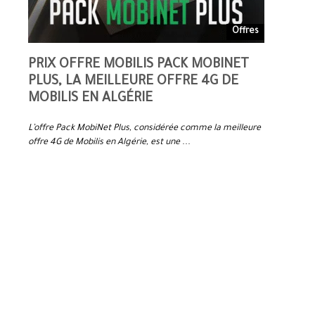
Offres
Offres
PRIX OFFRE MOBILIS PACK MOBINET
PRIX MO
2025
PLUS, LA MEILLEURE OFFRE 4G DE
MEILLEU
MOBILIS EN ALGÉRIE
ALGÉRIE
DOOM
L’offre Pack MobiNet Plus, considérée comme la meilleure
L’offre Mobil
offre 4G de Mobilis en Algérie, est une ...
4G de Mobilis