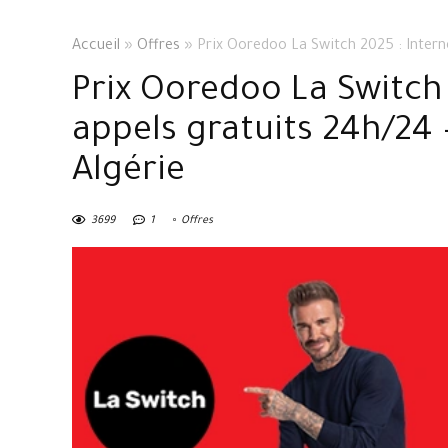
Accueil
»
Offres
»
Prix Ooredoo La Switch 2025 : Interne
Prix Ooredoo La Switch 2
appels gratuits 24h/24 
Algérie
3699
1
Offres