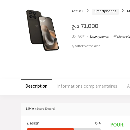
Accueil
Smartphones
M
د.ج
71,000
1027
Smartphones
Motorola
Ajouter votre avis
Description
Informations complémentaires
A
3.5
/10
(Score Expert)
Design
6.4
POUR: