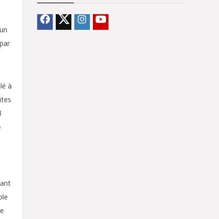
 un
 par
lé à
ites
8
é
sant
ble
se