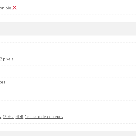
onible
72 pixels
ces
s
,
120Hz
,
HDR
,
1 milliard de couleurs