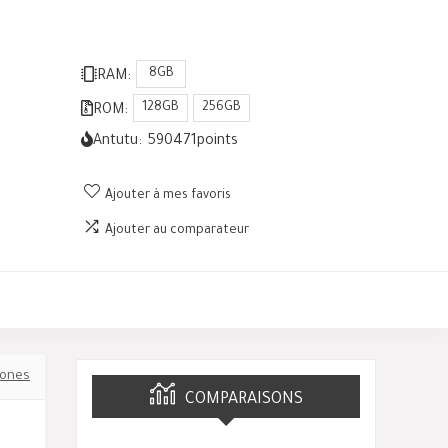
8GB
RAM:
128GB
256GB
ROM:
Antutu:
590471
points
Ajouter à mes favoris
Ajouter au comparateur
ones
COMPARAISONS