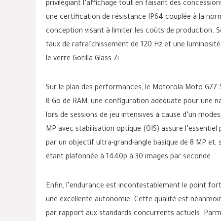
privilégiant l’affichage tout en faisant des concessio
une certification de résistance IP64 couplée à la no
conception visant à limiter les coûts de production.
taux de rafraîchissement de 120 Hz et une luminosité
le verre Gorilla Glass 7i.
Sur le plan des performances, le Motorola Moto G77 
8 Go de RAM, une configuration adéquate pour une nav
lors de sessions de jeu intensives à cause d’un mode
MP avec stabilisation optique (OIS) assure l’essentie
par un objectif ultra-grand-angle basique de 8 MP et, s
étant plafonnée à 1440p à 30 images par seconde.
Enfin, l’endurance est incontestablement le point for
une excellente autonomie. Cette qualité est néanmoin
par rapport aux standards concurrents actuels. Parmi 