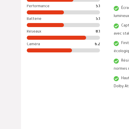
Performance
5.1
Écra
lumineux
Batterie
5.1
Capt
Réseaux
8.1
avec stab
Fini
Caméra
6.2
écologiq
Rési
normes m
Haut
Dolby A