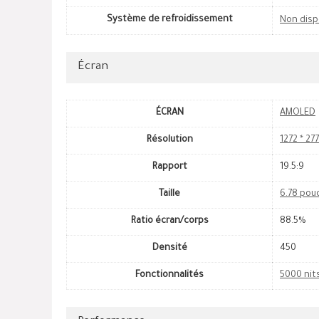
Système de refroidissement
Non disp
Écran
ÉCRAN
AMOLED
Résolution
1272 * 27
Rapport
19.5:9
Taille
6.78 pou
Ratio écran/corps
88.5%
Densité
450
Fonctionnalités
5000 nit