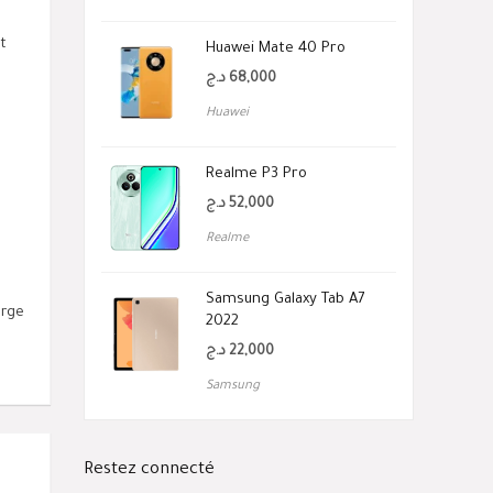
t
Huawei Mate 40 Pro
د.ج
68,000
Huawei
Realme P3 Pro
د.ج
52,000
Realme
Samsung Galaxy Tab A7
arge
2022
د.ج
22,000
Samsung
Restez connecté