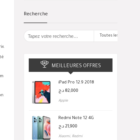
Recherche
Toutes les catégorie
ix.
té
MEILLEURES OFFRES
om
iPad Pro 12.9 2018
د.ج
82,000
on
Apple
Redmi Note 12 4G
د.ج
21,900
Xiaomi
,
Redmi