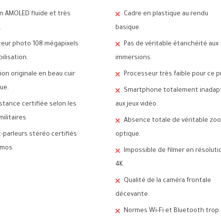
n AMOLED fluide et très
Cadre en plastique au rendu
.
basique.
eur photo 108 mégapixels
Pas de véritable étanchéité aux
ilisation.
immersions.
tion originale en beau cuir
Processeur très faible pour ce pr
ue.
Smartphone totalement inadap
stance certifiée selon les
aux jeux vidéo.
ilitaires.
Absence totale de véritable zo
-parleurs stéréo certifiés
optique.
tmos.
Impossible de filmer en résoluti
4K.
Qualité de la caméra frontale
décevante.
Normes Wi-Fi et Bluetooth trop