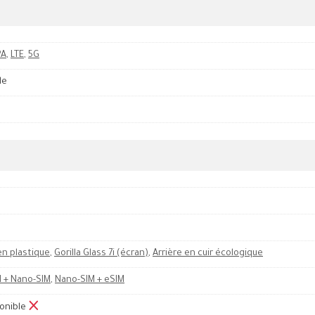
PA
,
LTE
,
5G
le
en plastique
,
Gorilla Glass 7i (écran)
,
Arrière en cuir écologique
 + Nano-SIM
,
Nano-SIM + eSIM
onible