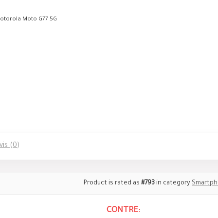
otorola Moto G77 5G
vis (0)
Product is rated as
#793
in category
Smartph
CONTRE: