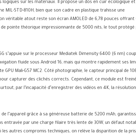
ns logiques sur les matériaux. Il propose un dos en cuir écologique et
rme MIL-STD-810H, bien que son cadre en plastique trahisse une
 Son véritable atout reste son écran AMOLED de 6,78 pouces offrant
 de pointe théorique impressionnante de 5000 nits, le tout protégé
5G s’appuie sur le processeur Mediatek Dimensity 6400 (6 nm) coup
igation fluide sous Android 16, mais qui montre rapidement ses lim
ste GPU Mali-G57 MC2. Côté photographie, le capteur principal de 10
l pour capturer des clichés corrects. Cependant, ce module est frein
urtout, par l’incapacité d’enregistrer des vidéos en 4K, la résolution
t de l’appareil grâce à sa généreuse batterie de 5200 mAh, garantis
s entravée par une charge filaire très lente de 30W, un défaut nota
les autres compromis techniques, on relève la disparition de la pri