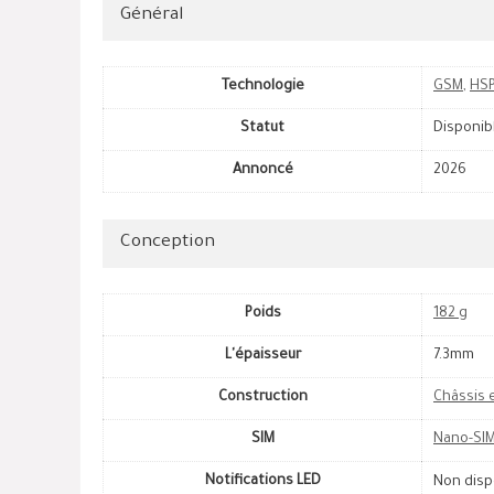
Général
Technologie
GSM
,
HS
Statut
Disponib
Annoncé
2026
Conception
Poids
182 g
L'épaisseur
7.3mm
Construction
Châssis 
SIM
Nano-SIM
Notifications LED
Non disp