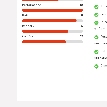
Performance
10
Il p
Proc
Batterie
9
La c
Réseaux
7.6
vidéo m
Caméra
7.2
Poss
mémoire
Batt
utilisat
Comp