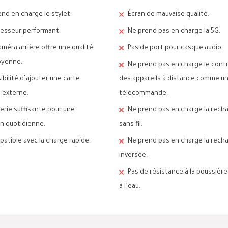
rend en charge le stylet.
Écran de mauvaise qualité.
esseur performant.
Ne prend pas en charge la 5G.
améra arrière offre une qualité
Pas de port pour casque audio.
oyenne.
Ne prend pas en charge le cont
ibilité d’ajouter une carte
des appareils à distance comme u
 externe.
télécommande.
erie suffisante pour une
Ne prend pas en charge la rech
ion quotidienne.
sans fil.
atible avec la charge rapide.
Ne prend pas en charge la rech
inversée.
Pas de résistance à la poussière
à l’eau.