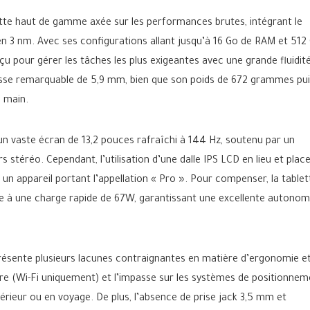
te haut de gamme axée sur les performances brutes, intégrant le
n 3 nm. Avec ses configurations allant jusqu’à 16 Go de RAM et 512
çu pour gérer les tâches les plus exigeantes avec une grande fluidité
nesse remarquable de 5,9 mm, bien que son poids de 672 grammes pu
e main.
un vaste écran de 13,2 pouces rafraîchi à 144 Hz, soutenu par un
stéréo. Cependant, l’utilisation d’une dalle IPS LCD en lieu et plac
n appareil portant l’appellation « Pro ». Pour compenser, la tablet
e à une charge rapide de 67W, garantissant une excellente autonom
résente plusieurs lacunes contraignantes en matière d’ergonomie e
aire (Wi-Fi uniquement) et l’impasse sur les systèmes de positionne
érieur ou en voyage. De plus, l’absence de prise jack 3,5 mm et