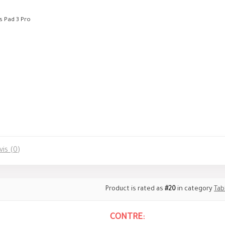
s Pad 3 Pro
vis (0)
Product is rated as
#20
in category
Tab
CONTRE: