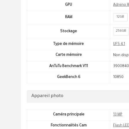
GPU
Adreno 
12GB
RAM
256GB
Stockage
Type de mémoire
UFS 4.1
Carte mémoire
Non disp
AnTuTu Benchmark V11
3900840
GeekBench 6
10850
Appareil photo
Caméra principale
13 MP
Fonctionnalités Cam
Flash LE