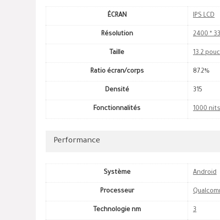
ÉCRAN
IPS LCD
Résolution
2400 * 33
Taille
13.2 pou
Ratio écran/corps
87.2%
Densité
315
Fonctionnalités
1000 nit
Performance
Système
Android
Processeur
Qualcomm
Technologie nm
3