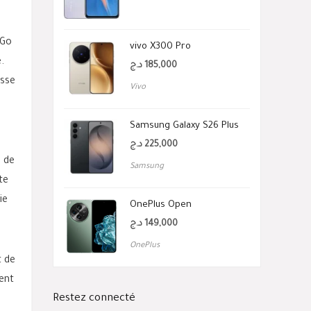
 Go
vivo X300 Pro
.
د.ج
185,000
isse
Vivo
Samsung Galaxy S26 Plus
د.ج
225,000
e de
Samsung
te
ie
OnePlus Open
د.ج
149,000
OnePlus
t de
ment
Restez connecté