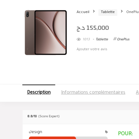
Accueil
Tablette
OnePlu
د.ج
155,000
1013
Tablette
OnePlus
Ajouter votre avis
Description
Informations complémentaires
A
8.8
/10
(Score Expert)
Design
6
POUR: