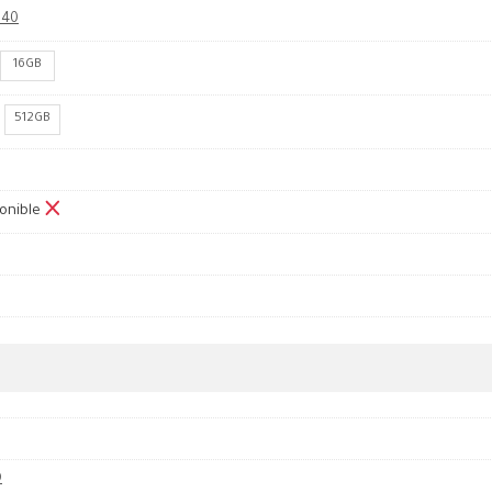
840
16GB
512GB
onible
D