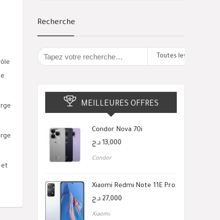
Recherche
Toutes les catégorie
rôle
ne
MEILLEURES OFFRES
arge
Condor Nova 70i
arge
د.ج
13,000
Condor
 et
Xiaomi Redmi Note 11E Pro
د.ج
27,000
Xiaomi