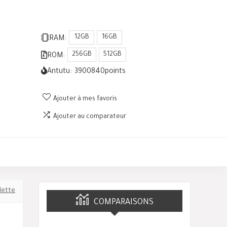
12GB
16GB
RAM:
256GB
512GB
ROM:
Antutu:
3900840
points
Ajouter à mes favoris
Ajouter au comparateur
lette
COMPARAISONS