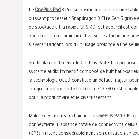
Le
OnePlus Pad
3 Pro se positionne comme une tablet
puissant processeur Snapdragon 8 Elite Gen 5 gravé e
de stockage ultra-rapide UFS 4.1, cet appareil est con
Son châssis en aluminium et en verre affiche une fi
s’avérer fatigant lors d’un usage prolongé à une seul
Sur le plan multimédia, le OnePlus Pad 3 Pro propose 
système audio immersif composé de huit haut-parleurs 
la technologie OLED constitue un défaut majeur pour u
intègre une imposante batterie de 13 380 mAh couplé
pour la productivité et le divertissement.
Malgré ces atouts techniques, le
OnePlus Pad
3 Pro p
connectivité. L’absence totale de connectivité cellul
(GPS) limitent considérablement son utilisation en ext