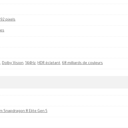
92 pixels
ces
s
,
Dolby Vision
,
144Hz
,
HDR éclatant
,
68 milliards de couleurs
 Snapdragon 8 Elite Gen 5