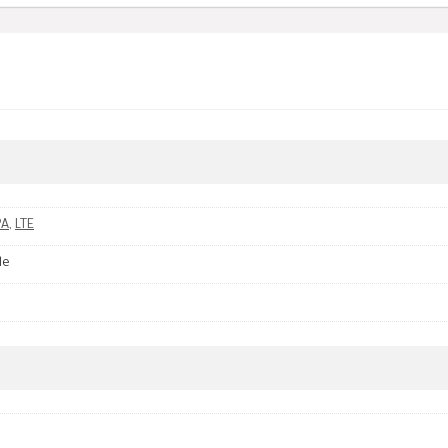
PA
,
LTE
le