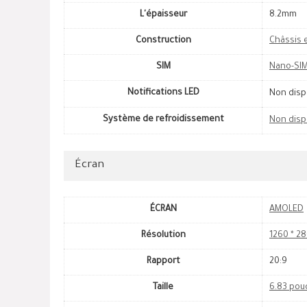
L'épaisseur
8.2mm
Construction
Châssis 
SIM
Nano-SIM
Notifications LED
Non disp
Système de refroidissement
Non disp
Écran
ÉCRAN
AMOLED
Résolution
1260 * 28
Rapport
20:9
Taille
6.83 pou