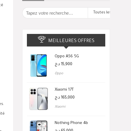
té
Toutes les catégorie
MEILLEURES OFFRES
Oppo A56 5G
د.ج
15,900
Oppo
Xiaomi 17T
د.ج
165,000
es.
Xiaomi
ité
Nothing Phone 4b