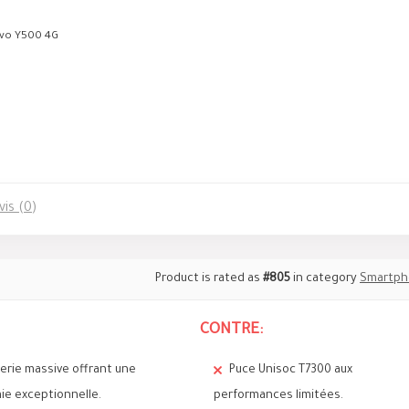
ivo Y500 4G
vis (0)
Product is rated as
#805
in category
Smartph
CONTRE:
erie massive offrant une
Puce Unisoc T7300 aux
e exceptionnelle.
performances limitées.