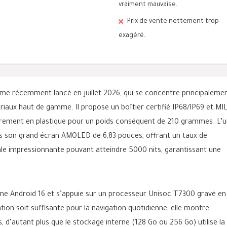
vraiment mauvaise.
Prix de vente nettement trop
exagéré.
e récemment lancé en juillet 2026, qui se concentre principaleme
riaux haut de gamme. Il propose un boîtier certifié IP68/IP69 et MIL
èrement en plastique pour un poids conséquent de 210 grammes. L’
s son grand écran AMOLED de 6,83 pouces, offrant un taux de
le impressionnante pouvant atteindre 5000 nits, garantissant une
me Android 16 et s’appuie sur un processeur Unisoc T7300 gravé en
ion soit suffisante pour la navigation quotidienne, elle montre
, d’autant plus que le stockage interne (128 Go ou 256 Go) utilise la