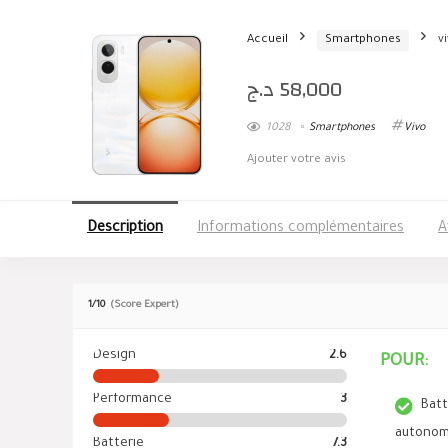
Accueil
Smartphones
v
د.ج
58,000
1028
Smartphones
Vivo
Ajouter votre avis
Description
Informations complémentaires
A
1
/10
(Score Expert)
Design
2.6
POUR:
Performance
3
Batt
autonomi
Batterie
7.3