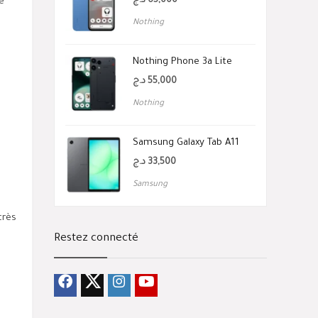
د.ج
65,000
e
Nothing
Nothing Phone 3a Lite
د.ج
55,000
Nothing
Samsung Galaxy Tab A11
د.ج
33,500
Samsung
très
Restez connecté