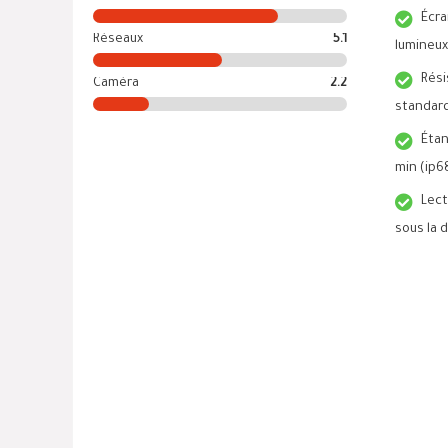
Écra
Réseaux
5.1
lumineux
Rési
Caméra
2.2
standard
Étan
min (ip6
Lect
sous la d