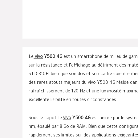
Le
vivo
Y500 4G
est un smartphone de milieu de gamm
sur la résistance et l’affichage au détriment des maté
STD-810H, bien que son dos et son cadre soient enti
des rares atouts majeurs du vivo Y500 4G réside dan
rafraîchissement de 120 Hz et une luminosité maxima
excellente lisibilité en toutes circonstances.
Sous le capot, le
vivo
Y500 4G
est animé par le systè
nm, épaulé par 8 Go de RAM. Bien que cette configurat
rapidement ses limites sur des applications exigeantes