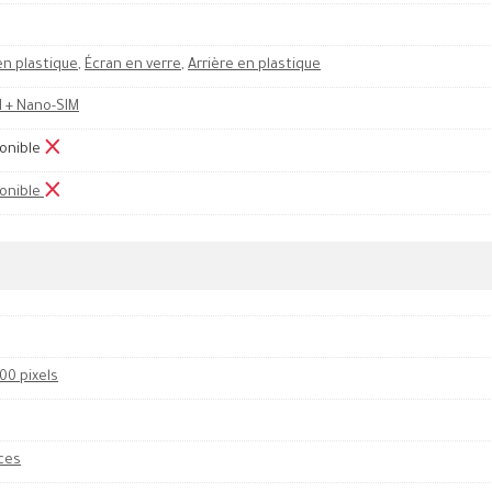
en plastique
,
Écran en verre
,
Arrière en plastique
 + Nano-SIM
onible
onible
00 pixels
ces