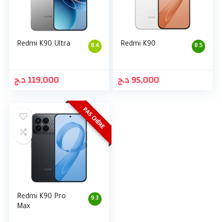
Redmi K90 Ultra
Redmi K90
8.4
8.5
د.ج
119,000
د.ج
95,000
PAS CHÈRE
Redmi K90 Pro
9.3
Max