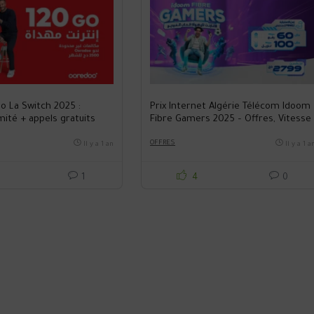
o La Switch 2025 :
Prix Internet Algérie Télécom Idoom
imité + appels gratuits
Fibre Gamers 2025 – Offres, Vitesse
illeure offre 4G en
& Avis
OFFRES
Il y a 1 an
Il y a 1 a
1
4
0