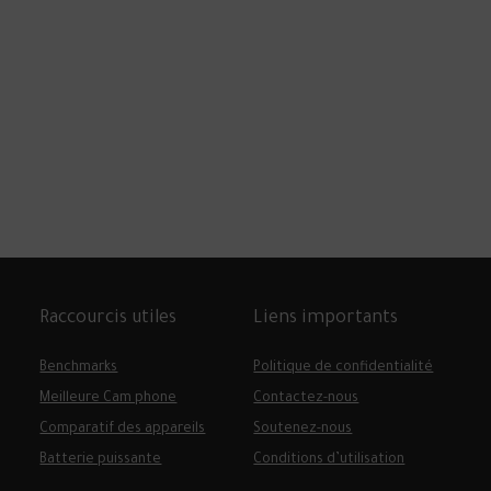
PRIX DES NOUVELLES OFFRES
INTERNET IDOOM ADSL ET VDSL 
D’ALGÉRIE TÉLÉCOM
Découvrez les prix des nouvelles offres Internet I
ADSL et VDSL 2025 d’Algérie Télécom. ...
Raccourcis utiles
Liens importants
Benchmarks
Politique de confidentialité
Meilleure Cam phone
Contactez-nous
Comparatif des appareils
Soutenez-nous
Batterie puissante
Conditions d’utilisation