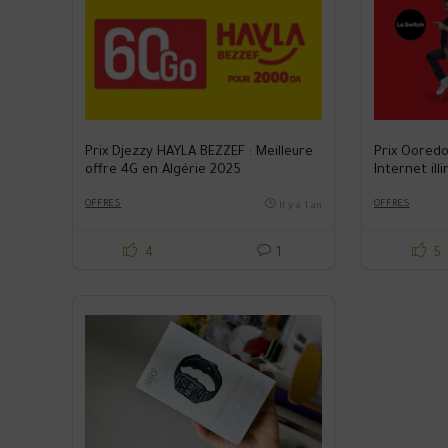
Prix Djezzy HAYLA BEZZEF : Meilleure
Prix Ooredo
offre 4G en Algérie 2025
Internet ill
24h/24 – Me
OFFRES
Algérie
OFFRES
Il y a 1 an
4
1
5