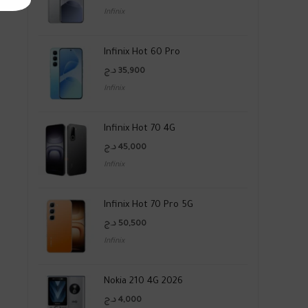
Infinix
Infinix Hot 60 Pro
د.ج
35,900
Infinix
Infinix Hot 70 4G
د.ج
45,000
Infinix
Infinix Hot 70 Pro 5G
د.ج
50,500
Infinix
Nokia 210 4G 2026
د.ج
4,000