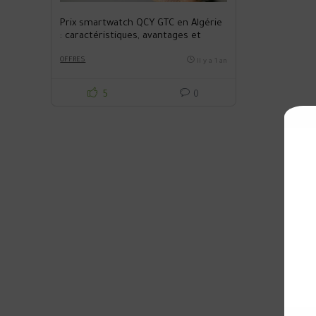
Prix smartwatch QCY GTC en Algérie
: caractéristiques, avantages et
inconvénients
OFFRES
Il y a 1 an
5
0