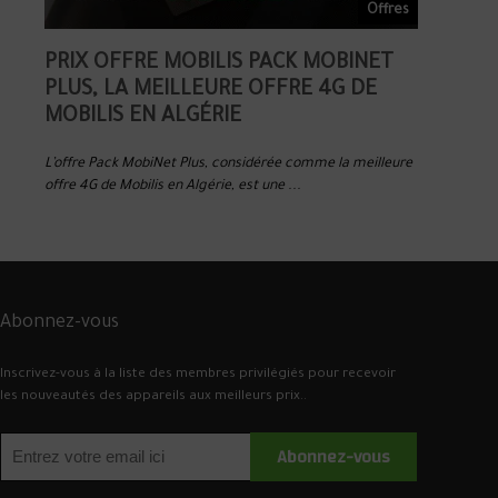
Offres
Offres
PRIX OFFRE MOBILIS PACK MOBINET
PRIX MO
2025
PLUS, LA MEILLEURE OFFRE 4G DE
MEILLEU
MOBILIS EN ALGÉRIE
ALGÉRIE
DOOM
L’offre Pack MobiNet Plus, considérée comme la meilleure
L’offre Mobil
offre 4G de Mobilis en Algérie, est une ...
4G de Mobilis
Abonnez-vous
Inscrivez-vous à la liste des membres privilégiés pour recevoir
les nouveautés des appareils aux meilleurs prix..