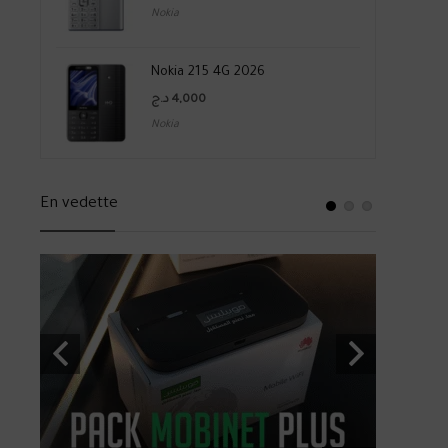
Nokia
Nokia 215 4G 2026
د.ج
4,000
Nokia
En vedette