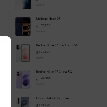
Oukitel
Ulefone Note 23
د.ج
23,900
Ulefone
Redmi Note 17 Pro China 5G
د.ج
72,900
Redmi
Redmi Note 17 China 5G
د.ج
44,900
Redmi
Infinix Hot 60 Pro Plus
د.ج
41,500