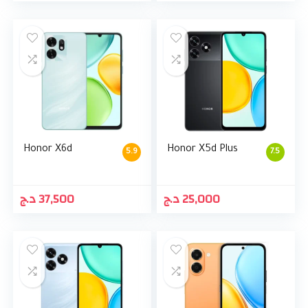
Honor X6d
Honor X5d Plus
5.9
7.5
د.ج
37,500
د.ج
25,000