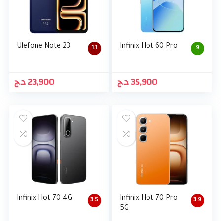
Ulefone Note 23
Infinix Hot 60 Pro
1.1
9
د.ج
23,900
د.ج
35,900
Infinix Hot 70 4G
Infinix Hot 70 Pro
3.5
3.9
5G