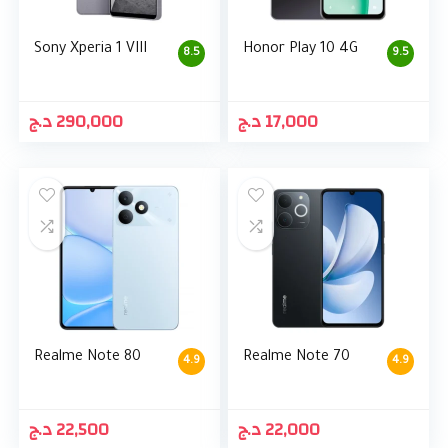
Sony Xperia 1 VIII
Honor Play 10 4G
8.5
9.5
د.ج
290,000
د.ج
17,000
Realme Note 80
Realme Note 70
4.9
4.9
د.ج
22,500
د.ج
22,000