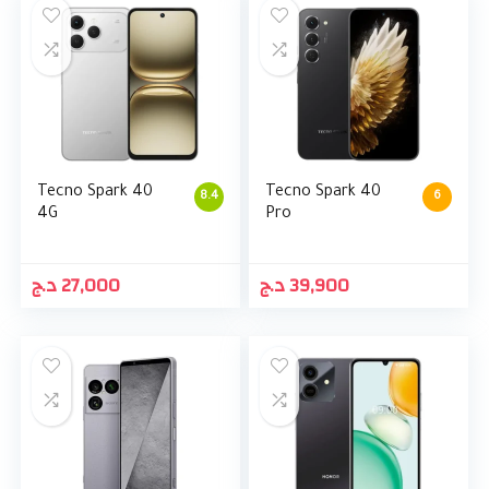
Tecno Spark 40
Tecno Spark 40
8.4
6
4G
Pro
د.ج
27,000
د.ج
39,900