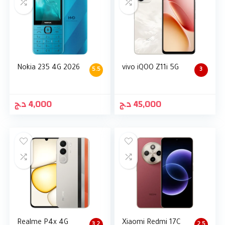
Nokia 235 4G 2026
vivo iQOO Z11i 5G
5.5
3
د.ج
4,000
د.ج
45,000
Realme P4x 4G
Xiaomi Redmi 17C
3.2
2.5