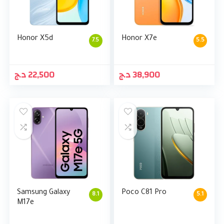
Honor X5d
Honor X7e
7.5
5.5
د.ج
22,500
د.ج
38,900
Samsung Galaxy
Poco C81 Pro
8.1
5.1
M17e