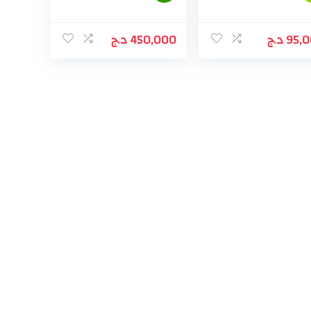
د.ج
450,000
د.ج
95,