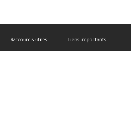
Raccourcis utiles
Liens importants
Benchmarks
Politique de confidentialité
Meilleure Cam phone
Contactez-nous
Comparatif des appareils
Soutenez-nous
Batterie puissante
Conditions d’utilisation