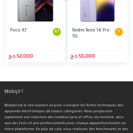
Poco X7
Redmi Note 14 Pro
8.1
5
5G
د.ج
52,000
د.ج
55,000
Mobijil ؟
Mobijel est le site numéro un pour consulter les fiches techniques des
appareils électroniques de toutes catégories. Nous proposons
également une sélection des meilleurs prix et offres du moment, ainsi
que des tests et avis professionnels pour chaque appareil présenté sur
notre plateforme. En plus de cela, nous réalisons des benchmarks et des