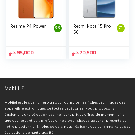
Realme P4 Power
Redmi Note 15 Pro
8.8
7.1
5G
د.ج
95,000
د.ج
70,500
Mobijil ؟
Mobijel est le site numéro un pour consulter les fiches techniques des
appareils électroniques de toutes catégories. Nous proposons
également une sélection des meilleurs prix et offres du moment, ainsi
que des tests et avis professionnels pour chaque appareil présenté sur
notre plateforme. En plus de cela, nous réalisons des benchmarks et des
évaluations de haute qualité.