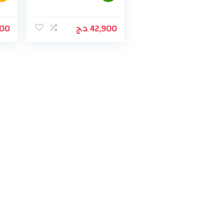
000
د.ج
42,900