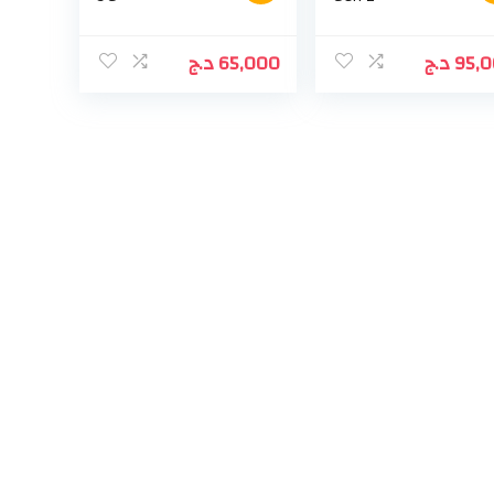
د.ج
65,000
د.ج
95,