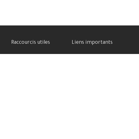
Raccourcis utiles
Liens importants
Benchmarks
Politique de confidentialité
Meilleure Cam phone
Contactez-nous
Comparatif des appareils
Soutenez-nous
Batterie puissante
Conditions d’utilisation