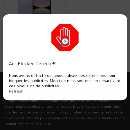
Redmi Note 14
8.1
د.ج
34,000
Ads Blocker Détecté!!!
Nous avons détecté que vous utilisez des extensions pour
bloquer les publicités. Merci de nous soutenir en désactivant
Mobijil ؟
ces bloqueurs de publicités.
Refresh
Mobijel est le site numéro un pour consulter les fiches techniques des
appareils électroniques de toutes catégories. Nous proposons
également une sélection des meilleurs prix et offres du moment, ainsi
que des tests et avis professionnels pour chaque appareil présenté sur
notre plateforme. En plus de cela, nous réalisons des benchmarks et des
évaluations de haute qualité.