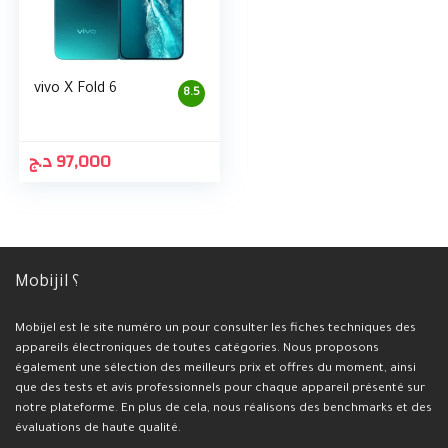
vivo X Fold 6
8.5
د.ج
97,000
Mobijil ؟
Mobijel est le site numéro un pour consulter les fiches techniques des
appareils électroniques de toutes catégories. Nous proposons
également une sélection des meilleurs prix et offres du moment, ainsi
que des tests et avis professionnels pour chaque appareil présenté sur
notre plateforme. En plus de cela, nous réalisons des benchmarks et des
évaluations de haute qualité.