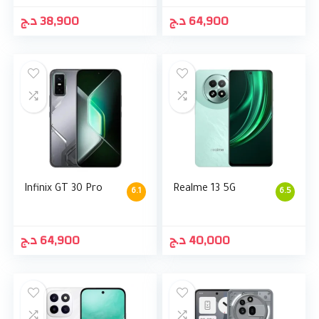
د.ج
38,900
د.ج
64,900
Infinix GT 30 Pro
Realme 13 5G
6.1
6.5
د.ج
64,900
د.ج
40,000