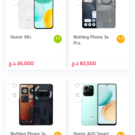
Honor X6c
Nothing Phone 3a
6.7
6.4
Pro
د.ج
26,000
د.ج
83,500
Nothing Phone 3a
Honor 400 Smart