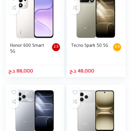
Honor 600 Smart
Tecno Spark 50 5G
2.5
5.9
5G
د.ج
88,000
د.ج
48,000