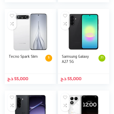
Tecno Spark Slim
Samsung Galaxy
5
7.1
A27 5G
د.ج
55,000
د.ج
55,000