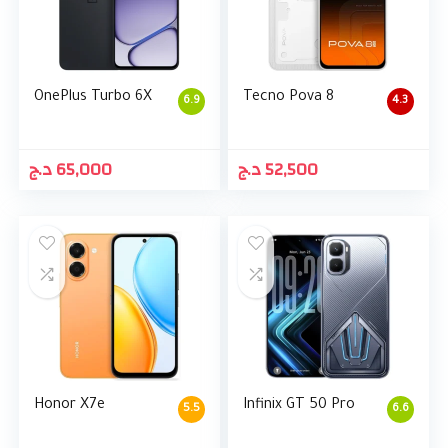
OnePlus Turbo 6X
Tecno Pova 8
6.9
4.3
د.ج
65,000
د.ج
52,500
Honor X7e
Infinix GT 50 Pro
5.5
6.6