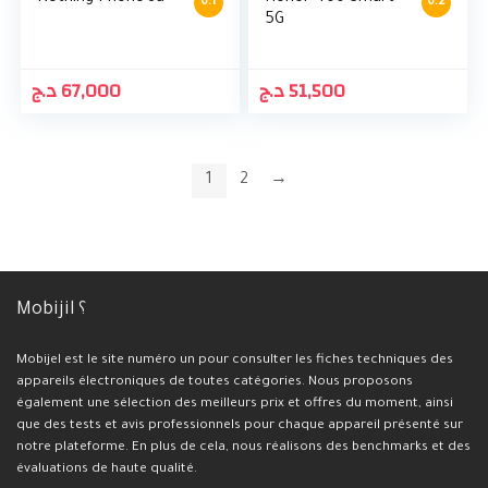
6.1
6.2
5G
د.ج
67,000
د.ج
51,500
1
2
→
Mobijil ؟
Mobijel est le site numéro un pour consulter les fiches techniques des
appareils électroniques de toutes catégories. Nous proposons
également une sélection des meilleurs prix et offres du moment, ainsi
que des tests et avis professionnels pour chaque appareil présenté sur
notre plateforme. En plus de cela, nous réalisons des benchmarks et des
évaluations de haute qualité.