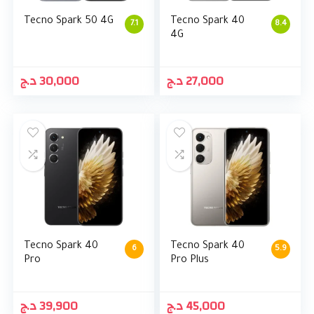
Tecno Spark 50 4G
Tecno Spark 40
7.1
8.4
4G
د.ج
30,000
د.ج
27,000
Tecno Spark 40
Tecno Spark 40
6
5.9
Pro
Pro Plus
د.ج
39,900
د.ج
45,000