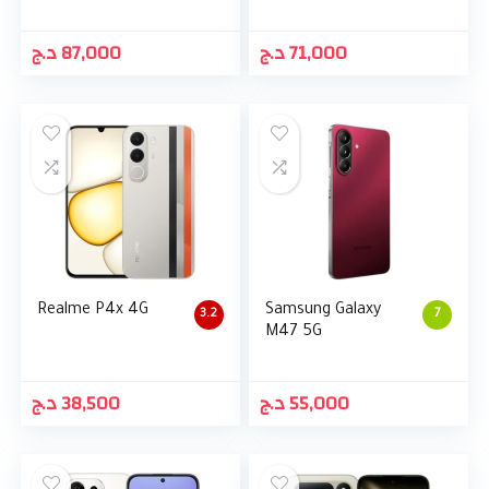
د.ج
87,000
د.ج
71,000
Realme P4x 4G
Samsung Galaxy
3.2
7
M47 5G
د.ج
38,500
د.ج
55,000