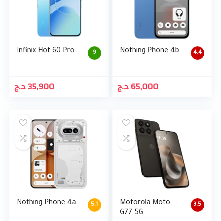
Infinix Hot 60 Pro
Nothing Phone 4b
9
4.4
د.ج
35,900
د.ج
65,000
Nothing Phone 4a
Motorola Moto
5.1
3.5
G77 5G