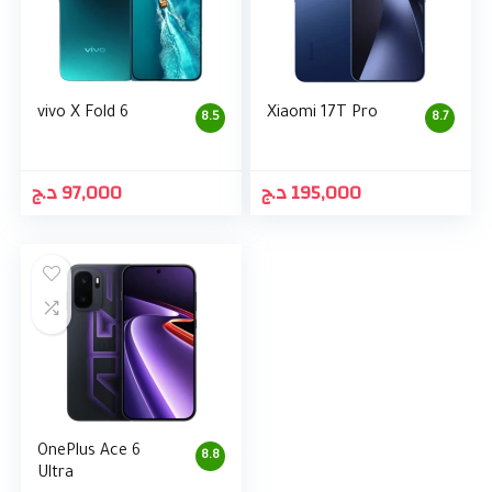
vivo X Fold 6
Xiaomi 17T Pro
8.5
8.7
د.ج
97,000
د.ج
195,000
OnePlus Ace 6
8.8
Ultra