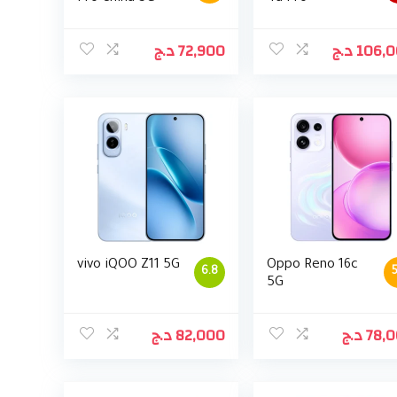
د.ج
72,900
د.ج
106,
vivo iQOO Z11 5G
Oppo Reno 16c
6.8
5
5G
د.ج
82,000
د.ج
78,