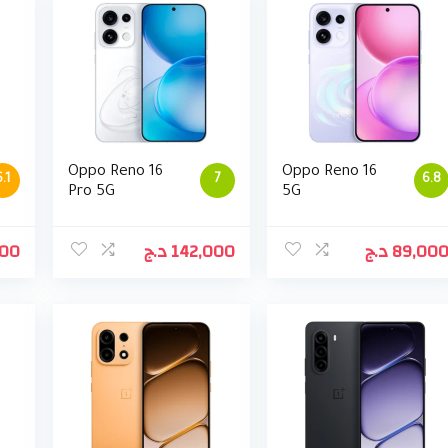
Oppo Reno 16
Oppo Reno 16
6.1
7
6.8
Pro 5G
5G
000
د.ج
142,000
د.ج
89,00