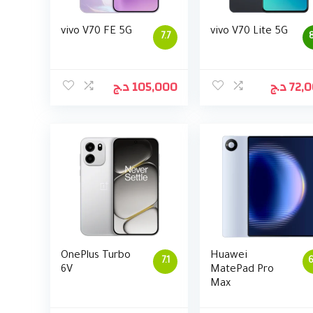
vivo V70 FE 5G
vivo V70 Lite 5G
7.7
8
د.ج
105,000
د.ج
72,
OnePlus Turbo
Huawei
7.1
6
6V
MatePad Pro
Max