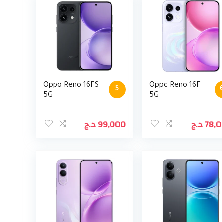
Oppo Reno 16FS
Oppo Reno 16F
5
5G
5G
د.ج
99,000
د.ج
78,