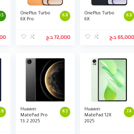
OnePlus Turbo
OnePlus Turbo
.5
6.8
6.9
6X Pro
6X
000
د.ج
72,000
د.ج
65,00
Huawei
Huawei
.8
8.3
7.4
MatePad Pro
MatePad 12X
13.2 2025
2025