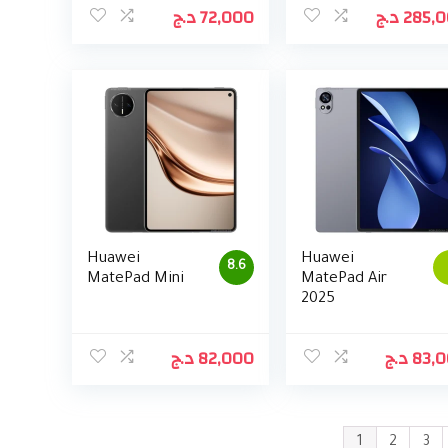
د.ج
72,000
د.ج
285,
Huawei
Huawei
8.6
MatePad Mini
MatePad Air
2025
د.ج
82,000
د.ج
83,
1
2
3