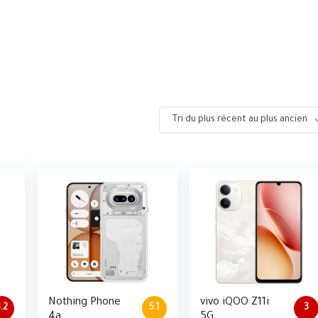
Tri du plus récent au plus ancien
Nothing Phone
vivo iQOO Z11i
3.2
5.1
3
4a
5G