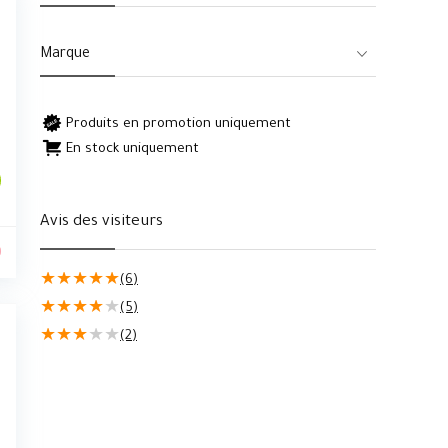
Marque
Produits en promotion uniquement
En stock uniquement
Avis des visiteurs
0
★
★
★
★
★
(6)
★
★
★
★
★
(5)
★
★
★
★
★
(2)