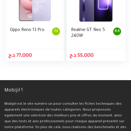
Oppo Reno 13 Pro
Realme GT Neo 5
7.3
8.6
240W
د.ج
77,000
د.ج
55,000
Mobijil ؟
Mobijel est le site numéro un pour consulter les fiches techniques des
appareils électroniques de toutes catégories. Nous proposons
également une sélection des meilleurs prix et offres du moment, ainsi
que des tests et avis professionnels pour chaque appareil présenté sur
notre plateforme. En plus de cela, nous réalisons des benchmarks et des