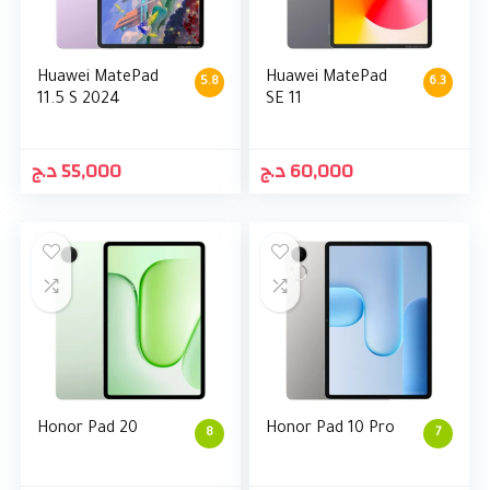
Huawei MatePad
Huawei MatePad
5.8
6.3
11.5 S 2024
SE 11
د.ج
55,000
د.ج
60,000
Honor Pad 20
Honor Pad 10 Pro
8
7