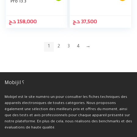
Pro 13.3
د.ج
158,000
د.ج
37,500
1
2
3
4
→
Mobijil ؟
Mobijel est le site numéro un pour consulter les fiches techniques des
appareils électroniques de toutes catégories. Nous proposons
également une sélection des meilleurs prix et offres du moment, ainsi
que des tests et avis professionnels pour chaque appareil présenté sur
notre plateforme. En plus de cela, nous réalisons des benchmarks et des
évaluations de haute qualité.