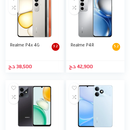
Realme P4x 4G
Realme P4R
3.2
5.2
د.ج
38,500
د.ج
42,900