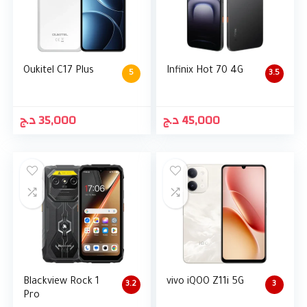
Oukitel C17 Plus
Infinix Hot 70 4G
5
3.5
د.ج
35,000
د.ج
45,000
Blackview Rock 1
vivo iQOO Z11i 5G
3.2
3
Pro