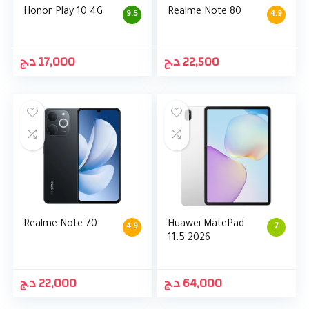
Honor Play 10 4G
Realme Note 80
9.5
4.9
د.ج
17,000
د.ج
22,500
Realme Note 70
Huawei MatePad
4.9
7
11.5 2026
د.ج
22,000
د.ج
64,000