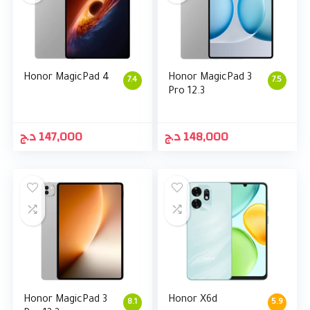
Honor MagicPad 4
Honor MagicPad 3
7.4
7.5
Pro 12.3
د.ج
147,000
د.ج
148,000
Honor MagicPad 3
Honor X6d
8.1
5.9