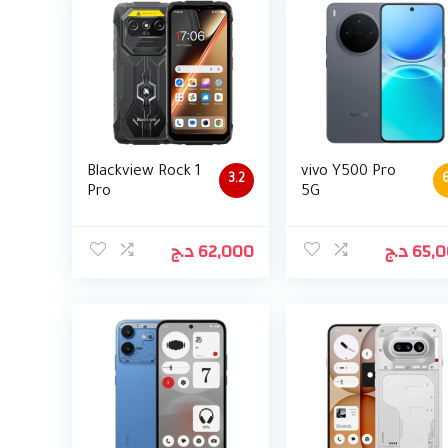
Blackview Rock 1
vivo Y500 Pro
3.2
6
Pro
5G
د.ج
62,000
د.ج
65,