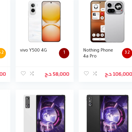
vivo Y500 4G
Nothing Phone
.2
1
3.2
4a Pro
000
د.ج
58,000
د.ج
106,00