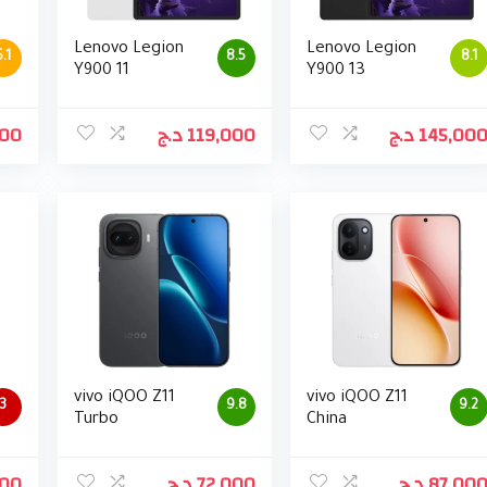
Lenovo Legion
Lenovo Legion
5.1
8.5
8.1
Y900 11
Y900 13
000
د.ج
119,000
د.ج
145,00
vivo iQOO Z11
vivo iQOO Z11
3
9.8
9.2
Turbo
China
000
د.ج
72,000
د.ج
87,00