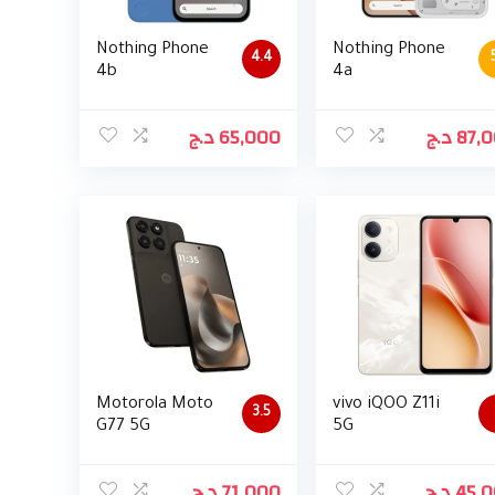
Nothing Phone
Nothing Phone
4.4
4b
4a
د.ج
65,000
د.ج
87,
Motorola Moto
vivo iQOO Z11i
3.5
G77 5G
5G
د.ج
71,000
د.ج
45,