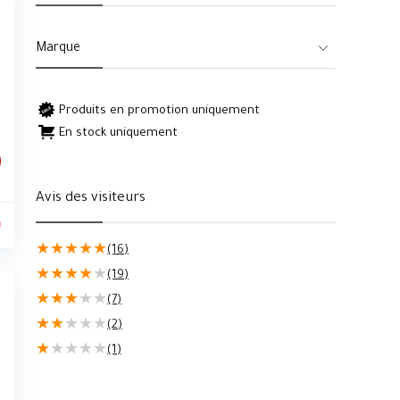
Marque
Produits en promotion uniquement
En stock uniquement
Avis des visiteurs
0
★
★
★
★
★
(16)
★
★
★
★
★
(19)
★
★
★
★
★
(7)
★
★
★
★
★
(2)
★
★
★
★
★
(1)