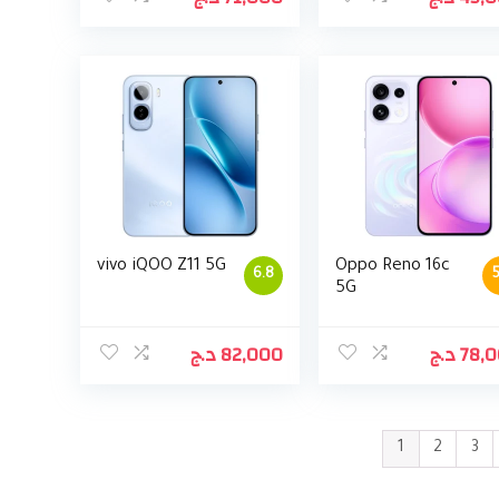
vivo iQOO Z11 5G
Oppo Reno 16c
6.8
5
5G
د.ج
82,000
د.ج
78,
1
2
3