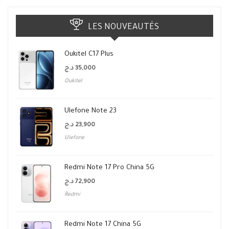
LES NOUVEAUTÉS
Oukitel C17 Plus
د.ج
35,000
Oukitel
Ulefone Note 23
د.ج
23,900
Ulefone
Redmi Note 17 Pro China 5G
د.ج
72,900
Redmi
Redmi Note 17 China 5G