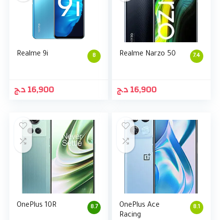
Realme 9i
Realme Narzo 50
8
7.4
د.ج
16,900
د.ج
16,900
OnePlus 10R
OnePlus Ace
8.7
8.1
Racing