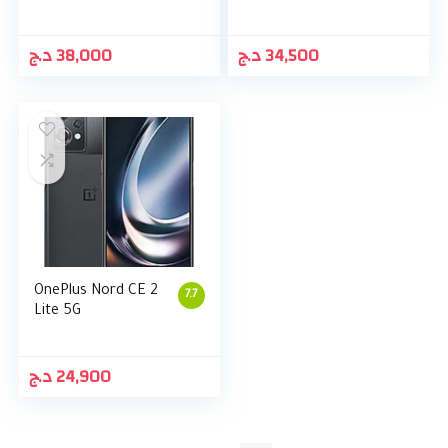
د.ج
38,000
د.ج
34,500
OnePlus Nord CE 2
7.7
Lite 5G
د.ج
24,900