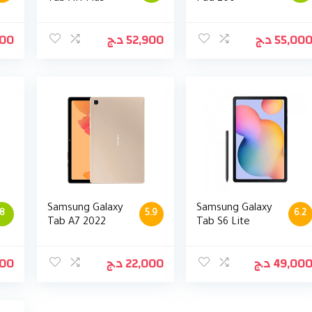
000
د.ج
52,900
د.ج
55,00
Samsung Galaxy
Samsung Galaxy
8
5.9
6.2
Tab A7 2022
Tab S6 Lite
500
د.ج
22,000
د.ج
49,00