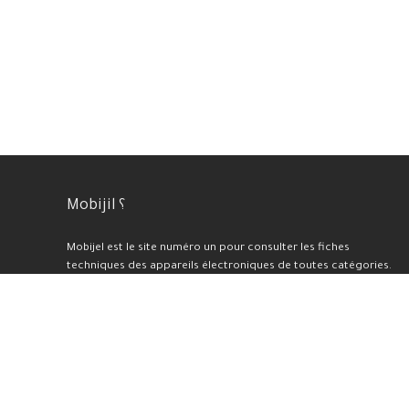
Mobijil ؟
Mobijel est le site numéro un pour consulter les fiches
techniques des appareils électroniques de toutes catégories.
Nous proposons également une sélection des meilleurs prix et
offres du moment, ainsi que des tests et avis professionnels
pour chaque appareil présenté sur notre plateforme. En plus de
cela, nous réalisons des benchmarks et des évaluations de haute
qualité.