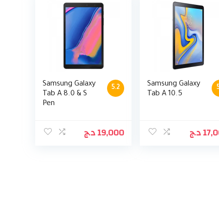
Samsung Galaxy
Samsung Galaxy
5.2
Tab A 8.0 & S
Tab A 10.5
Pen
د.ج
19,000
د.ج
17,