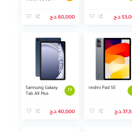
د.ج
60,000
د.ج
53,
Samsung Galaxy
redmi Pad SE
7.3
Tab A9 Plus
د.ج
40,000
د.ج
37,