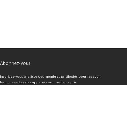
Abonnez-vous
Inscrivez-vous à la liste des membres privilégiés pour recevoir
les nouveautés des appareils aux meilleurs prix..