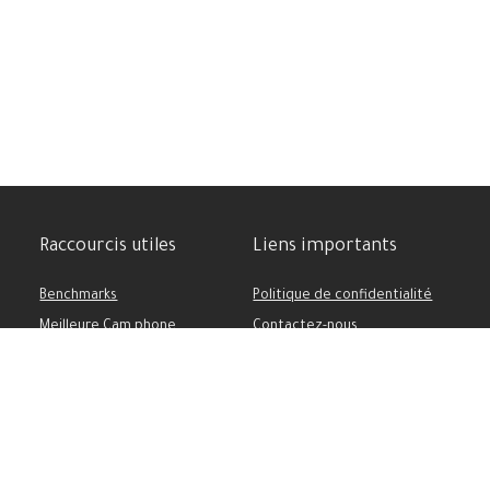
Raccourcis utiles
Liens importants
Benchmarks
Politique de confidentialité
Meilleure Cam phone
Contactez-nous
Comparatif des appareils
Soutenez-nous
Batterie puissante
Conditions d’utilisation