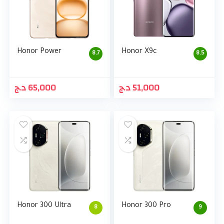
Honor Power
Honor X9c
8.7
8.5
د.ج
65,000
د.ج
51,000
Honor 300 Ultra
Honor 300 Pro
8
9