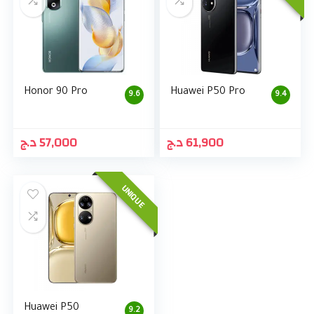
Honor 90 Pro
Huawei P50 Pro
9.6
9.4
د.ج
57,000
د.ج
61,900
UNIQUE
Huawei P50
9.2