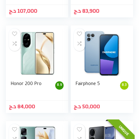
د.ج
107,000
د.ج
83,900
Honor 200 Pro
Fairphone 5
8.9
8.3
د.ج
84,000
د.ج
50,000
UNIQUE