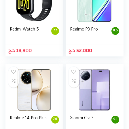
Redmi Watch 5
Realme P3 Pro
7.7
8.5
د.ج
18,900
د.ج
52,000
Realme 14 Pro Plus
Xiaomi Civi 3
7.6
9.1