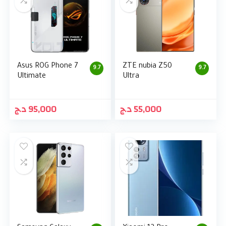
Asus ROG Phone 7
ZTE nubia Z50
9.7
9.7
Ultimate
Ultra
د.ج
95,000
د.ج
55,000