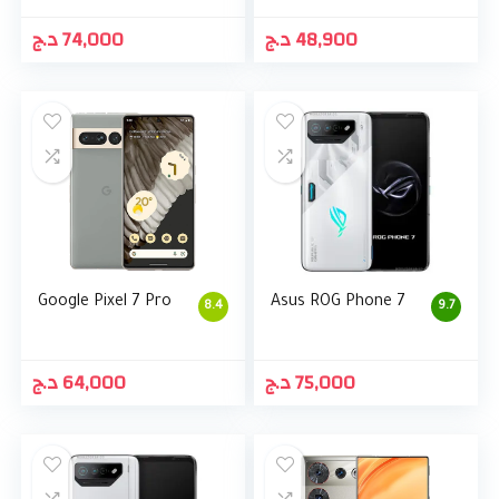
د.ج
74,000
د.ج
48,900
Google Pixel 7 Pro
Asus ROG Phone 7
8.4
9.7
د.ج
64,000
د.ج
75,000