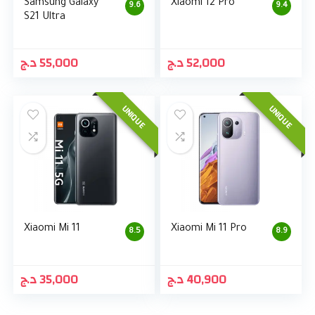
Samsung Galaxy
Xiaomi 12 Pro
9.6
9.4
S21 Ultra
د.ج
55,000
د.ج
52,000
UNIQUE
UNIQUE
Xiaomi Mi 11
Xiaomi Mi 11 Pro
8.5
8.9
د.ج
35,000
د.ج
40,900