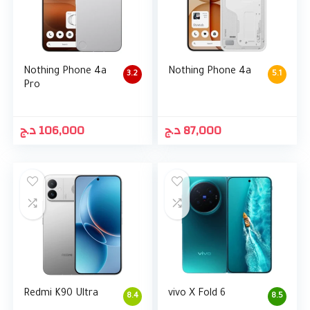
Nothing Phone 4a
Nothing Phone 4a
3.2
5.1
Pro
د.ج
106,000
د.ج
87,000
Redmi K90 Ultra
vivo X Fold 6
8.4
8.5