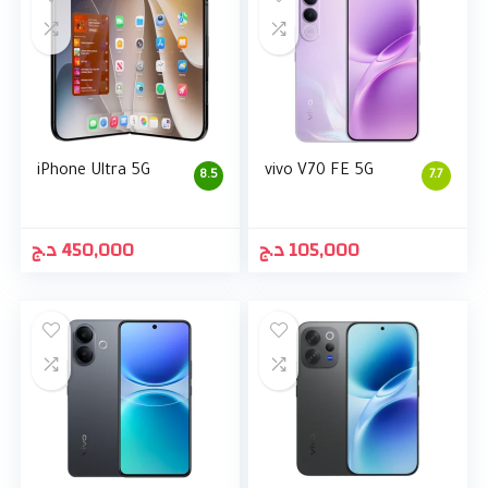
iPhone Ultra 5G
vivo V70 FE 5G
8.5
7.7
د.ج
450,000
د.ج
105,000