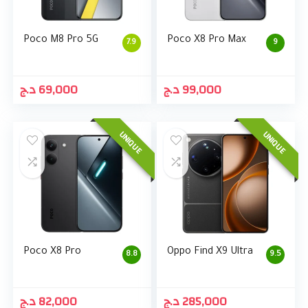
Poco M8 Pro 5G
Poco X8 Pro Max
7.9
9
د.ج
69,000
د.ج
99,000
UNIQUE
UNIQUE
Poco X8 Pro
Oppo Find X9 Ultra
8.8
9.5
د.ج
82,000
د.ج
285,000