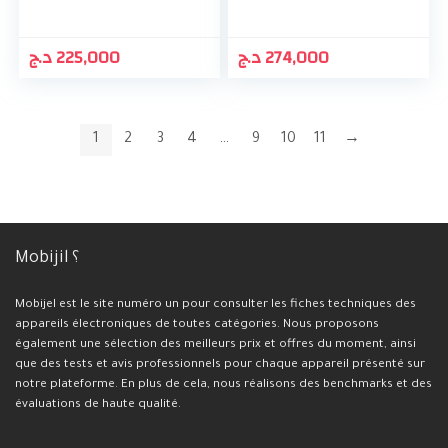
د.ج
225,000
د.ج
274,000
1
2
3
4
…
9
10
11
→
Mobijil ؟
Mobijel est le site numéro un pour consulter les fiches techniques des
appareils électroniques de toutes catégories. Nous proposons
également une sélection des meilleurs prix et offres du moment, ainsi
que des tests et avis professionnels pour chaque appareil présenté sur
notre plateforme. En plus de cela, nous réalisons des benchmarks et des
évaluations de haute qualité.