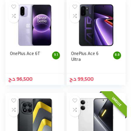
OnePlus Ace 6T
OnePlus Ace 6
9.1
8.8
Ultra
د.ج
96,500
د.ج
99,500
UNIQUE