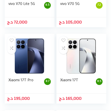
vivo V70 Lite 5G
vivo V70 5G
8.5
7.2
د.ج
72,000
د.ج
105,000
Xiaomi 17T Pro
Xiaomi 17T
8.7
8.5
د.ج
195,000
د.ج
165,000