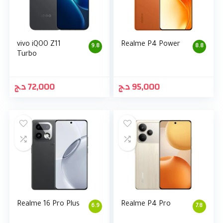
vivo iQOO Z11
Realme P4 Power
9.8
8.8
Turbo
د.ج
72,000
د.ج
95,000
Realme 16 Pro Plus
Realme P4 Pro
6.9
7.8