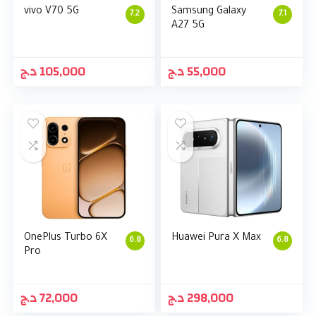
vivo V70 5G
Samsung Galaxy
7.2
7.1
A27 5G
د.ج
105,000
د.ج
55,000
OnePlus Turbo 6X
Huawei Pura X Max
6.8
6.8
Pro
د.ج
72,000
د.ج
298,000