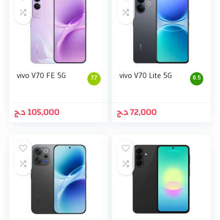
vivo V70 FE 5G
vivo V70 Lite 5G
7.7
8.5
د.ج
105,000
د.ج
72,000