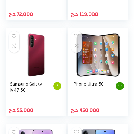
د.ج
72,000
د.ج
119,000
Samsung Galaxy
iPhone Ultra 5G
7
8.5
M47 5G
د.ج
55,000
د.ج
450,000