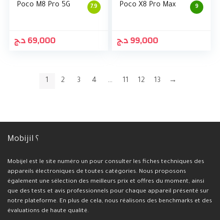
Poco M8 Pro 5G
Poco X8 Pro Max
7.9
9
د.ج
69,000
د.ج
99,000
1
2
3
4
…
11
12
13
→
Mobijil ؟
Mobijel est le site numéro un pour consulter les fiches techniques des
appareils électroniques de toutes catégories. Nous proposons
également une sélection des meilleurs prix et offres du moment, ainsi
que des tests et avis professionnels pour chaque appareil présenté sur
notre plateforme. En plus de cela, nous réalisons des benchmarks et des
évaluations de haute qualité.