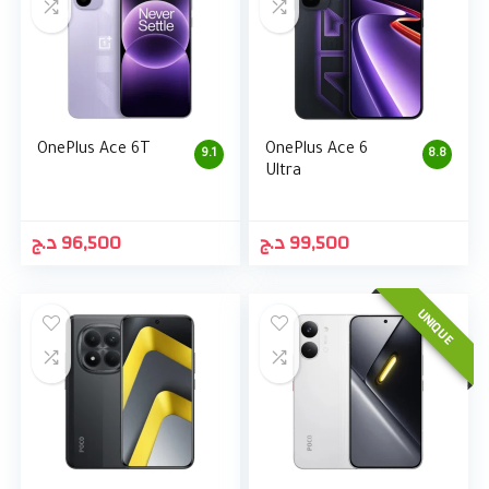
OnePlus Ace 6T
OnePlus Ace 6
9.1
8.8
Ultra
د.ج
96,500
د.ج
99,500
UNIQUE