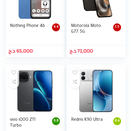
Nothing Phone 4b
Motorola Moto
4.4
3.5
G77 5G
د.ج
65,000
د.ج
71,000
vivo iQOO Z11
Redmi K90 Ultra
9.8
8.4
Turbo