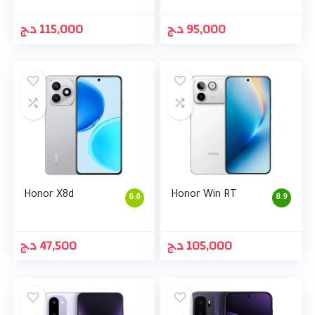
د.ج
115,000
د.ج
95,000
Honor X8d
Honor Win RT
6.6
8.9
د.ج
47,500
د.ج
105,000