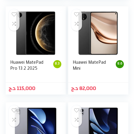
Huawei MatePad
Huawei MatePad
8.3
8.6
Pro 13.2 2025
Mini
د.ج
115,000
د.ج
82,000