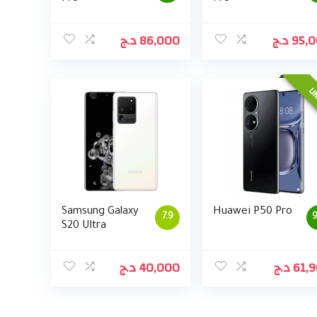
د.ج
86,000
د.ج
95,
UN
Samsung Galaxy
Huawei P50 Pro
7.9
9
S20 Ultra
د.ج
40,000
د.ج
61,