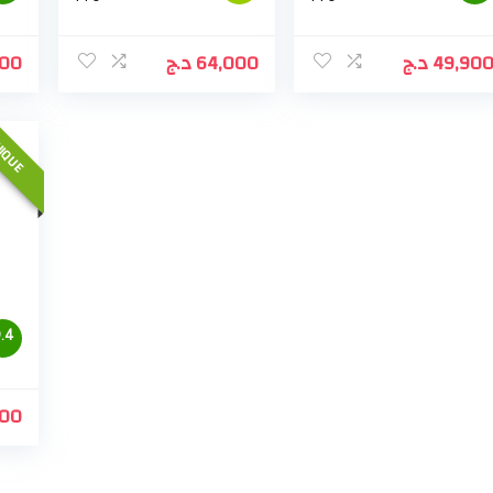
000
د.ج
64,000
د.ج
49,90
IQUE
.4
900