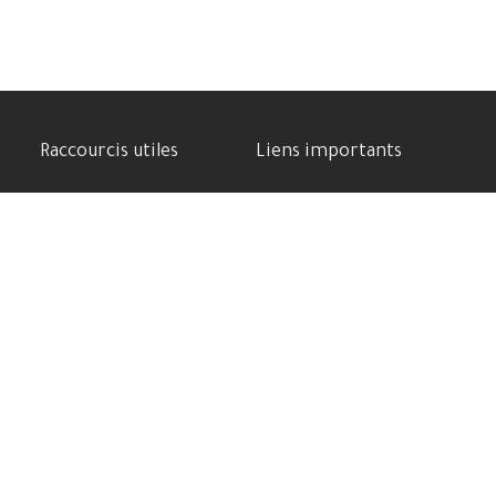
Raccourcis utiles
Liens importants
Benchmarks
Politique de confidentialité
Meilleure Cam phone
Contactez-nous
Comparatif des appareils
Soutenez-nous
Batterie puissante
Conditions d’utilisation