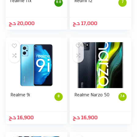
realme 11x
Redmi 12
8.8
7
د.ج
20,000
د.ج
17,000
Realme 9i
Realme Narzo 50
8
7.4
د.ج
16,900
د.ج
16,900