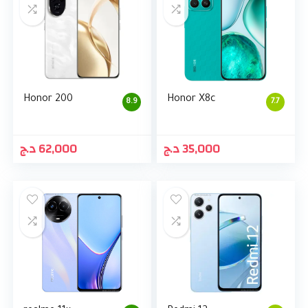
Honor 200
Honor X8c
8.9
7.7
د.ج
62,000
د.ج
35,000