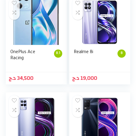
OnePlus Ace
Realme 8i
8.1
8
Racing
د.ج
34,500
د.ج
19,000