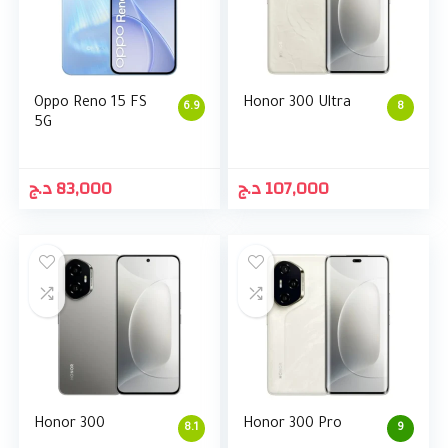
Oppo Reno 15 FS
Honor 300 Ultra
6.9
8
5G
د.ج
83,000
د.ج
107,000
Honor 300
Honor 300 Pro
8.1
9