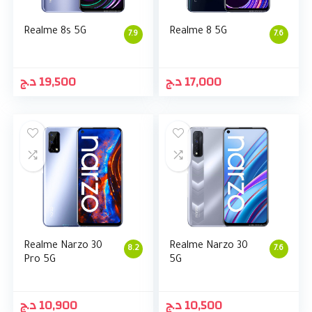
Realme 8s 5G
Realme 8 5G
7.9
7.6
د.ج
19,500
د.ج
17,000
Realme Narzo 30
Realme Narzo 30
8.2
7.6
Pro 5G
5G
د.ج
10,900
د.ج
10,500