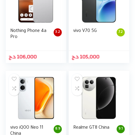
Nothing Phone 4a
vivo V70 5G
3.2
7.2
Pro
د.ج
106,000
د.ج
105,000
vivo iQOO Neo 11
Realme GT8 China
8.9
9.1
China