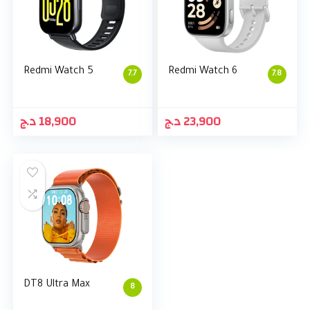
Redmi Watch 5
Redmi Watch 6
7.7
7.8
د.ج
18,900
د.ج
23,900
DT8 Ultra Max
8