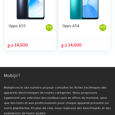
Oppo A55
Oppo A54
6.9
6.8
د.ج
14,500
د.ج
14,500
Mobijil ؟
Mobijel est le site numéro un pour consulter les fiches techniques des
appareils électroniques de toutes catégories. Nous proposons
également une sélection des meilleurs prix et offres du moment, ainsi
que des tests et avis professionnels pour chaque appareil présenté sur
notre plateforme. En plus de cela, nous réalisons des benchmarks et des
évaluations de haute qualité.