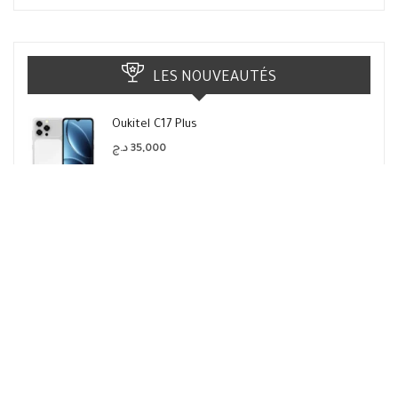
LES NOUVEAUTÉS
Oukitel C17 Plus
د.ج
35,000
Oukitel
Ulefone Note 23
د.ج
23,900
Ulefone
Redmi Note 17 Pro China 5G
د.ج
72,900
Redmi