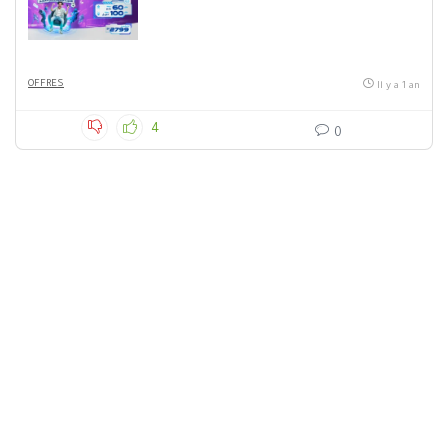
OFFRES
Il y a 1 an
4
0