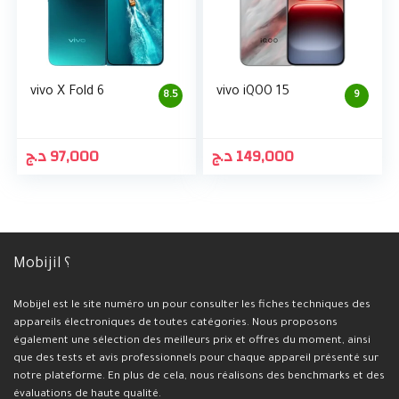
vivo X Fold 6
vivo iQOO 15
8.5
9
د.ج
97,000
د.ج
149,000
Mobijil ؟
Mobijel est le site numéro un pour consulter les fiches techniques des
appareils électroniques de toutes catégories. Nous proposons
également une sélection des meilleurs prix et offres du moment, ainsi
que des tests et avis professionnels pour chaque appareil présenté sur
notre plateforme. En plus de cela, nous réalisons des benchmarks et des
évaluations de haute qualité.