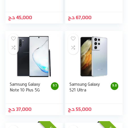
د.ج
45,000
د.ج
67,000
Samsung Galaxy
Samsung Galaxy
9.1
9.6
Note 10 Plus 5G
S21 Ultra
د.ج
37,000
د.ج
55,000