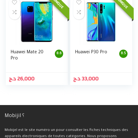
UNIQUE
UNIQUE
Huawei Mate 20
Huawei P30 Pro
8.6
8.5
Pro
د.ج
26,000
د.ج
33,000
Mobijil ؟
Mobijel est le site numéro un pour consulter les fiches techniques des
appareils électroniques de toutes catégories. Nous proposons