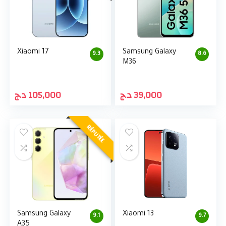
Xiaomi 17
Samsung Galaxy
9.3
8.6
M36
د.ج
105,000
د.ج
39,000
RÉPUTÉE
Samsung Galaxy
Xiaomi 13
9.1
9.7
A35