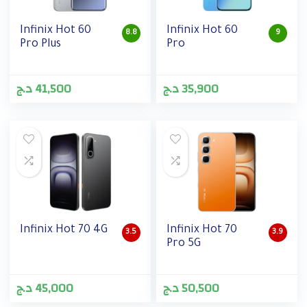
Infinix Hot 60
Infinix Hot 60
8.8
9
Pro Plus
Pro
د.ج
41,500
د.ج
35,900
Infinix Hot 70 4G
Infinix Hot 70
3.5
3.9
Pro 5G
د.ج
45,000
د.ج
50,500