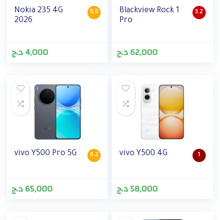
Nokia 235 4G
Blackview Rock 1
5.5
3.2
2026
Pro
د.ج
4,000
د.ج
62,000
vivo Y500 Pro 5G
vivo Y500 4G
6.2
1
د.ج
65,000
د.ج
58,000