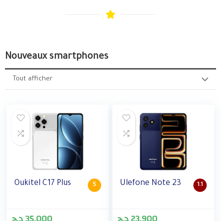
Nouveaux smartphones
Tout afficher
Oukitel C17 Plus
Ulefone Note 23
5
1.1
د.ج
35,000
د.ج
23,900