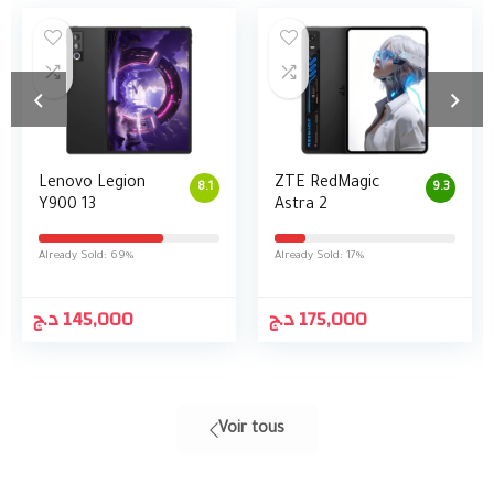
Lenovo Legion
ZTE RedMagic
8.1
9.3
Y900 13
Astra 2
Already Sold: 69%
Already Sold: 17%
د.ج
145,000
د.ج
175,000
Voir tous