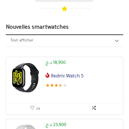
Nouvelles smartwatches
Tout afficher
د.ج
18,900
Redmi Watch 5
★
★
★
★
★
24
د.ج
23,900