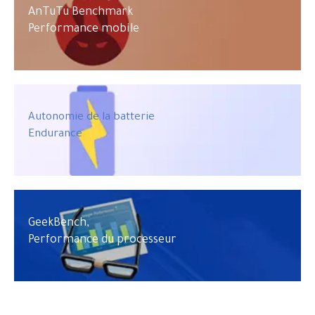
AnTuTu Benchmark
Performance mobile
Autonomie de la batterie
Endurance
GeekBench,
Performance du processeur