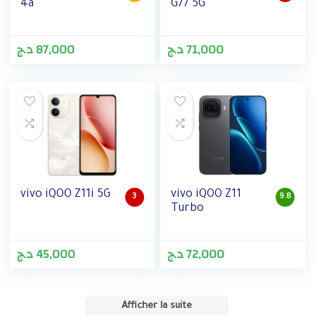
4a
G77 5G
د.ج
87,000
د.ج
71,000
vivo iQOO Z11i 5G
vivo iQOO Z11
3
9.8
Turbo
د.ج
45,000
د.ج
72,000
Afficher la suite