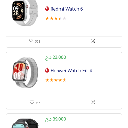
Redmi Watch 6
★
★
★
★
★
329
د.ج
23,000
Huawei Watch Fit 4
★
★
★
★
★
117
د.ج
39,000