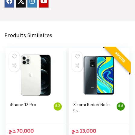
Produits Similaires
RÉPUTÉE
iPhone 12 Pro
Xiaomi Redmi Note
8.2
8.8
9s
د.ج
70,000
د.ج
13,000