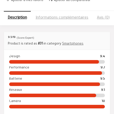
Ajouter à mes favoris
Ajouter au comparateur
Description
Informations complémentaires
Avis (0)
9.5
/10
(Score Expert)
Product is rated as
#31
in category
Smartphones
Design
9.4
Performance
9.7
Batterie
9.5
Réseaux
9.1
Caméra
10