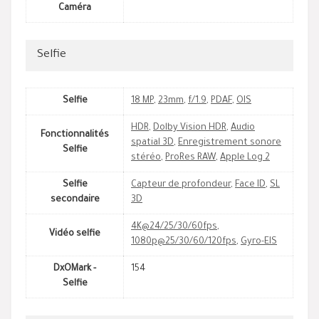
Caméra
Selfie
Selfie
18 MP
,
23mm
,
f/1.9
,
PDAF
,
OIS
HDR
,
Dolby Vision HDR
,
Audio
Fonctionnalités
spatial 3D
,
Enregistrement sonore
Selfie
stéréo
,
ProRes RAW
,
Apple Log 2
Selfie
Capteur de profondeur
,
Face ID
,
SL
secondaire
3D
4K@24/25/30/60fps
,
Vidéo selfie
1080p@25/30/60/120fps
,
Gyro-EIS
DxOMark -
154
Selfie