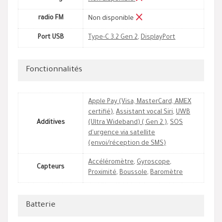
radio FM
Non disponible
Port USB
Type-C 3.2 Gen 2
,
DisplayPort
Fonctionnalités
Apple Pay (Visa, MasterCard, AMEX
certifié)
,
Assistant vocal Siri
,
UWB
Additives
(Ultra Wideband) ( Gen 2 )
,
SOS
d'urgence via satellite
(envoi/réception de SMS)
Accéléromètre
,
Gyroscope
,
Capteurs
Proximité
,
Boussole
,
Baromètre
Batterie