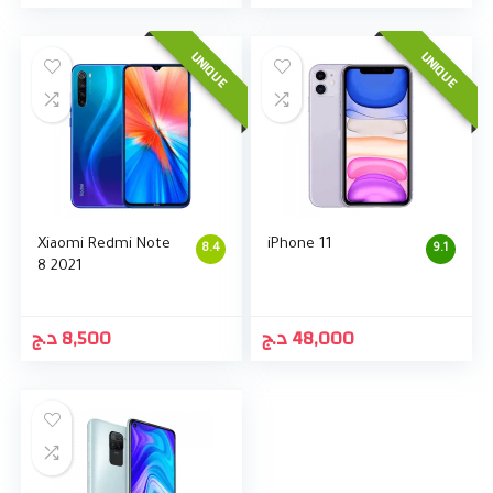
UNIQUE
UNIQUE
Xiaomi Redmi Note
iPhone 11
8.4
9.1
8 2021
د.ج
8,500
د.ج
48,000