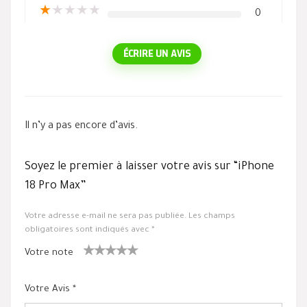
★
★
★
★
★
0
ÉCRIRE UN AVIS
Il n’y a pas encore d’avis.
Soyez le premier à laisser votre avis sur “iPhone
18 Pro Max”
Votre adresse e-mail ne sera pas publiée.
Les champs
obligatoires sont indiqués avec
*
Votre note
1
2 ét
3 étoile
4 étoiles
5 étoiles
ét
oiles
s sur 5
sur 5
sur 5
Votre Avis
*
oil
sur