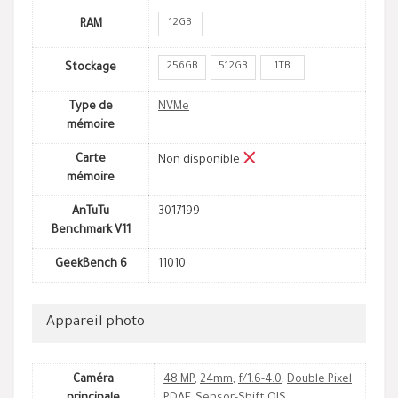
12GB
RAM
256GB
512GB
1TB
Stockage
Type de
NVMe
mémoire
Carte
Non disponible
mémoire
AnTuTu
3017199
Benchmark V11
GeekBench 6
11010
Appareil photo
Caméra
48 MP
,
24mm
,
f/1.6-4.0
,
Double Pixel