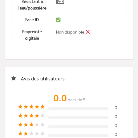
Résistant à
IP68
l'eau/poussière
Face-ID
Empreinte
Non disponible
digitale
Avis des utilisateurs
0.0
hors de 5
★
★
★
★
★
0
★
★
★
★
★
0
★
★
★
★
★
0
★
★
★
★
★
0