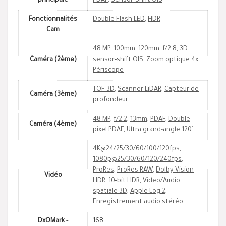
principale
PDAF
,
Sensor-Shift OIS
Fonctionnalités
Double Flash LED
,
HDR
Cam
48 MP
,
100mm
,
120mm
,
f/2.8
,
3D
Caméra (2ème)
sensor‑shift OIS
,
Zoom optique 4x
,
Périscope
TOF 3D
,
Scanner LiDAR
,
Capteur de
Caméra (3ème)
profondeur
48 MP
,
f/2.2
,
13mm
,
PDAF
,
Double
Caméra (4ème)
pixel PDAF
,
Ultra grand-angle 120˚
4K@24/25/30/60/100/120fps
,
1080p@25/30/60/120/240fps
,
ProRes
,
ProRes RAW
,
Dolby Vision
Vidéo
HDR
,
10‑bit HDR
,
Video/Audio
spatiale 3D
,
Apple Log 2
,
Enregistrement audio stéréo
DxOMark -
168