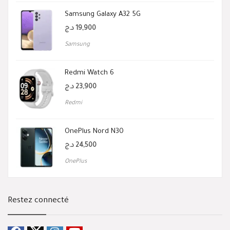
Samsung Galaxy A32 5G
د.ج
19,900
Samsung
Redmi Watch 6
د.ج
23,900
Redmi
OnePlus Nord N30
د.ج
24,500
OnePlus
Restez connecté