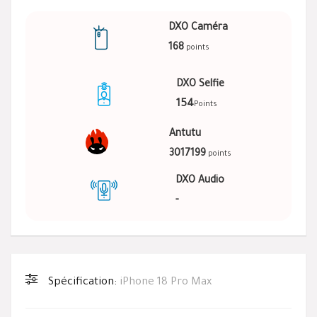
DXO Caméra
168
points
DXO Selfie
154
Points
Antutu
3017199
points
DXO Audio
-
Spécification:
iPhone 18 Pro Max