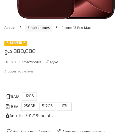
Accueil
Smartphones
iPhone 18 Pro Max
RÉPUTÉE
د.ج
380,000
1111
Smartphones
Apple
Ajouter votre avis
12GB
RAM:
256GB
512GB
1TB
ROM:
Antutu:
3017199
points