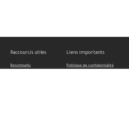
Raccourcis utiles
Liens importants
Benchmarks
Politique de confidentialité
Meilleure Cam phone
Contactez-nous
Comparatif des appareils
Soutenez-nous
Batterie puissante
Conditions d’utilisation