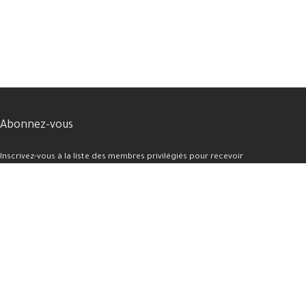
Abonnez-vous
Inscrivez-vous à la liste des membres privilégiés pour recevoir
les nouveautés des appareils aux meilleurs prix..