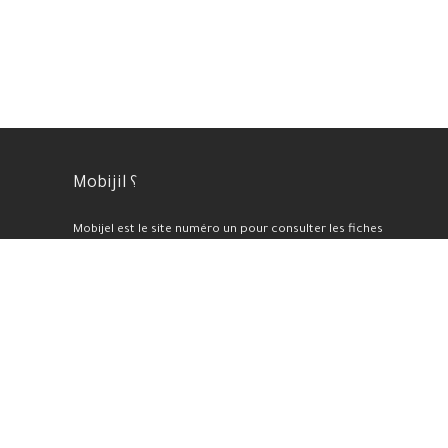
Mobijil ؟
Mobijel est le site numéro un pour consulter les fiches
techniques des appareils électroniques de toutes catégories.
Nous proposons également une sélection des meilleurs prix et
offres du moment, ainsi que des tests et avis professionnels
pour chaque appareil présenté sur notre plateforme. En plus de
cela, nous réalisons des benchmarks et des évaluations de haute
qualité.