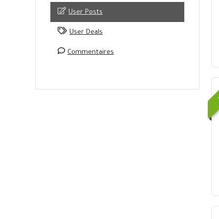
User Posts
User Deals
Commentaires
U