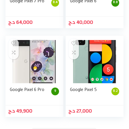
Google Pixel 7 Pro
Google Pixel 6
8.4
8.8
د.ج
64,000
د.ج
40,000
Google Pixel 6 Pro
Google Pixel 5
9
8.2
د.ج
49,900
د.ج
27,000