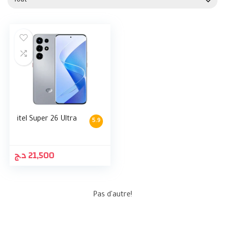
Tout
itel Super 26 Ultra
5.9
د.ج
21,500
Pas d'autre!