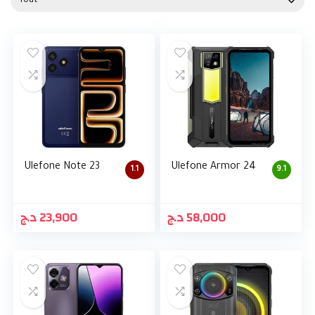
Tout
Ulefone Note 23
Ulefone Armor 24
1.1
9.1
د.ج
23,900
د.ج
58,000