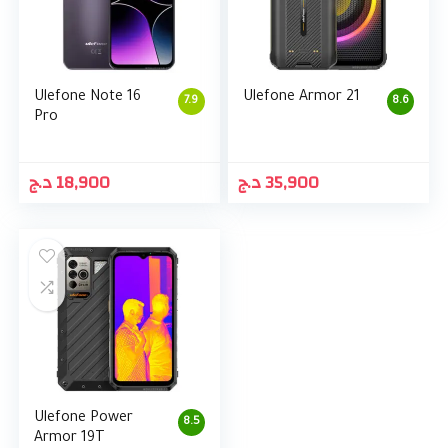
Ulefone Note 16
Ulefone Armor 21
7.9
8.6
Pro
د.ج
18,900
د.ج
35,900
Ulefone Power
8.5
Armor 19T