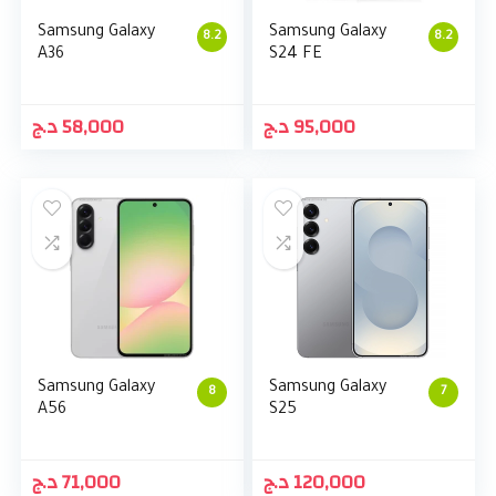
Samsung Galaxy
Samsung Galaxy
8.2
8.2
A36
S24 FE
د.ج
58,000
د.ج
95,000
Samsung Galaxy
Samsung Galaxy
8
7
A56
S25
د.ج
71,000
د.ج
120,000