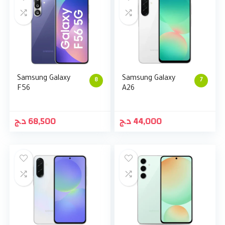
Samsung Galaxy
Samsung Galaxy
8
7
F56
A26
د.ج
68,500
د.ج
44,000