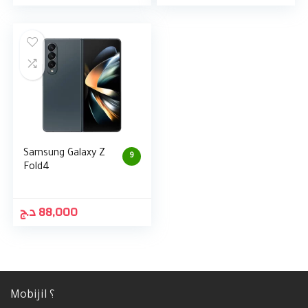
Samsung Galaxy Z
9
Fold4
د.ج
88,000
Mobijil ؟