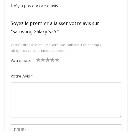
Il n’y a pas encore d’avis.
Soyez le premier à laisser votre avis sur
“Samsung Galaxy S25”
Votre adresse e-mail ne sera pas publiée.
Les champs
obligatoires sont indiqués avec
*
Votre note
1
2 ét
3 étoile
4 étoiles
5 étoiles
ét
oiles
s sur 5
sur 5
sur 5
Votre Avis
*
oil
sur
e
5
su
r
5