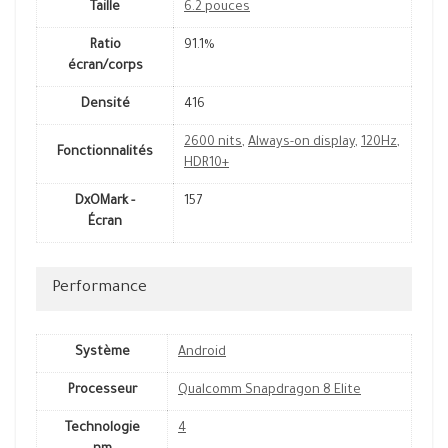
Taille
6.2 pouces
Ratio
91.1%
écran/corps
Densité
416
2600 nits
,
Always-on display
,
120Hz
,
Fonctionnalités
HDR10+
DxOMark -
157
Écran
Performance
Système
Android
Processeur
Qualcomm Snapdragon 8 Elite
Technologie
4