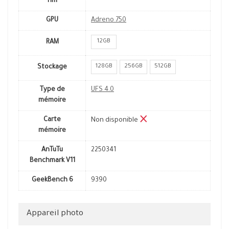
nm
GPU
Adreno 750
12GB
RAM
128GB
256GB
512GB
Stockage
Type de
UFS 4.0
mémoire
Carte
Non disponible
mémoire
AnTuTu
2250341
Benchmark V11
GeekBench 6
9390
Appareil photo