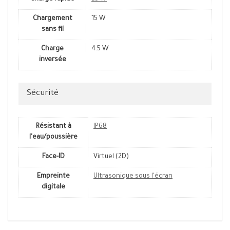
Chargement
15 W
sans fil
Charge
4.5 W
inversée
Sécurité
Résistant à
IP68
l'eau/poussière
Face-ID
Virtuel (2D)
Empreinte
Ultrasonique sous l'écran
digitale