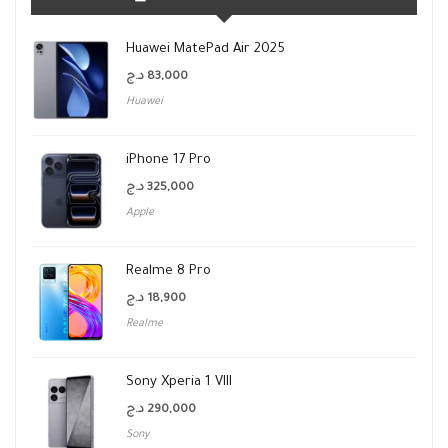
Huawei MatePad Air 2025
د.ج
83,000
Huawei
iPhone 17 Pro
د.ج
325,000
Apple
Realme 8 Pro
د.ج
18,900
Realme
Sony Xperia 1 VIII
د.ج
290,000
Sony