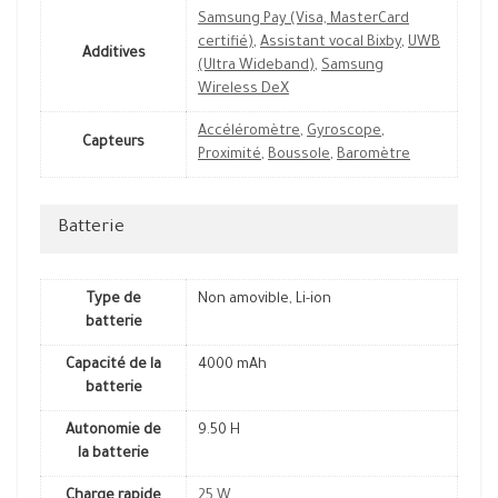
Samsung Pay (Visa, MasterCard
certifié)
,
Assistant vocal Bixby
,
UWB
Additives
(Ultra Wideband)
,
Samsung
Wireless DeX
Accéléromètre
,
Gyroscope
,
Capteurs
Proximité
,
Boussole
,
Baromètre
Batterie
Type de
Non amovible, Li-ion
batterie
Capacité de la
4000 mAh
batterie
Autonomie de
9.50 H
la batterie
Charge rapide
25 W