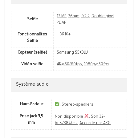
12 MP
,
26mm
,
f/2.2
,
Double pixel
Selfie
PDAF
Fonctionnalités
HDR10+
Selfie
Capteur (selfie)
Samsung S5K3LU
Vidéo selfie
4K@30/60fps
,
1080p@30fps
Système audio
Haut-Parleur
,
Stereo-speakers
Prise jack 3,5
Non disponible
,
Son 32-
mm
bits/384kHz
,
Accordé par AKG