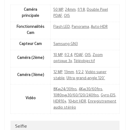
Caméra
50 MP
,
24mm
,
f/1.8
,
Double Pixel
principale
PDAF
,
OIS
Fonctionnalités
Flash LED
,
Panorama
,
Auto-HDR
Cam
Capteur Cam
Samsung GN3
10 MP
,
f/2.4
,
PDAF
,
OIS
,
Zoom
Caméra (2ème)
optique 3x
,
Téléobjectif
12 MP
,
13mm
,
f/2.2
,
Vidéo super
Caméra (3ème)
stable
,
Ultra grand-angle 120˚
8K@24/30fps
,
4K@30/60fps
,
1080p@30/60/120/240fps
,
Gyro-EIS
,
Vidéo
HDR10+
,
10‑bit HDR
,
Enregistrement
audio stéréo
Selfie