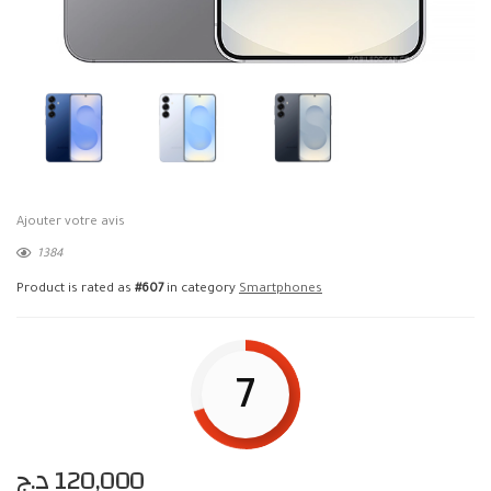
Ajouter votre avis
1384
Product is rated as
#607
in category
Smartphones
7
د.ج
120,000