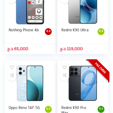
Nothing Phone 4b
Redmi K90 Ultra
4.4
8.4
د.ج
65,000
د.ج
119,000
PAS CHÈRE
Oppo Reno 14F 5G
Redmi K90 Pro
6.5
9.3