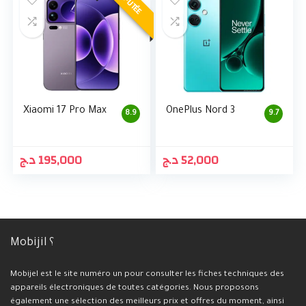
RÉPUTÉE
Xiaomi 17 Pro Max
OnePlus Nord 3
8.9
9.7
د.ج
195,000
د.ج
52,000
Mobijil ؟
Mobijel est le site numéro un pour consulter les fiches techniques des
appareils électroniques de toutes catégories. Nous proposons
également une sélection des meilleurs prix et offres du moment, ainsi