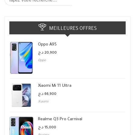
MEILLEURES OFFRES
Oppo A95
د.ج
20,900
Oppo
Xiaomi Mi 11 Ultra
د.ج
66,900
Xiaomi
Realme Q3 Pro Carnival
د.ج
15,000