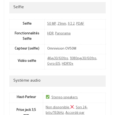
Selfie
Selfie
50 MP
,
21mm
,
f/2.2
,
PDAF
Fonctionnalités
HDR
,
Panorama
Selfie
Capteur (selfie)
Omnivision OV50M
4K@30/60fps
,
1080p@30/60fps
,
Vidéo selfie
Gyro-EIS
,
HDR10+
Système audio
Haut-Parleur
,
Stereo-speakers
Non disponible
,
Son 24-
Prise jack 3,5
bits/192kHz
,
Accordé par