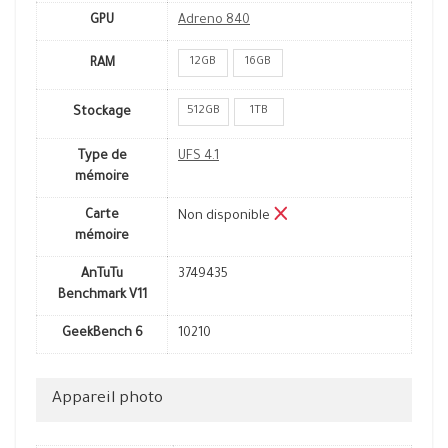
GPU
Adreno 840
12GB
16GB
RAM
512GB
1TB
Stockage
Type de
UFS 4.1
mémoire
Carte
Non disponible
mémoire
AnTuTu
3749435
Benchmark V11
GeekBench 6
10210
Appareil photo