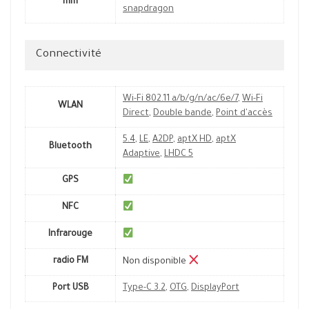
mm
snapdragon
Connectivité
Wi-Fi 802.11 a/b/g/n/ac/6e/7
,
Wi-Fi
WLAN
Direct
,
Double bande
,
Point d'accès
5.4
,
LE
,
A2DP
,
aptX HD
,
aptX
Bluetooth
Adaptive
,
LHDC 5
GPS
NFC
Infrarouge
radio FM
Non disponible
Port USB
Type-C 3.2
,
OTG
,
DisplayPort