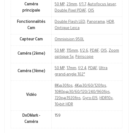
Caméra
50 MP
,
23mm
,
f/1.7
,
Autofocus laser
,
principale
Double Pixel PDAF
,
OIS
Fonctionnalités
Double Flash LED
,
Panorama
,
HDR
,
Cam
Optique Leica
Capteur Cam
Omnivision 950L
50 MP
,
115mm
,
f/2.6
,
PDAF
,
OIS
,
Zoom
Caméra (2ème)
optique 5x
,
Périscope
50 MP
,
17mm
,
f/2.4
,
PDAF
,
Ultra
Caméra (3ème)
grand-angle 102°
8K@30fps
,
4K@30/60/120fps
,
1080p@30/60/120/240/960fps
,
Vidéo
720p@1920fps
,
Gyro-EIS
,
HDR10+
,
10‑bit HDR
DxOMark -
159
Caméra