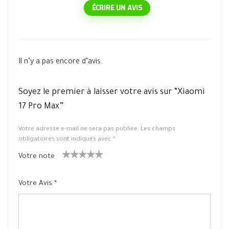
ÉCRIRE UN AVIS
Il n’y a pas encore d’avis.
Soyez le premier à laisser votre avis sur “Xiaomi
17 Pro Max”
Votre adresse e-mail ne sera pas publiée.
Les champs
obligatoires sont indiqués avec
*
Votre note
1
2 ét
3 étoile
4 étoiles
5 étoiles
ét
oiles
s sur 5
sur 5
sur 5
Votre Avis
*
oil
sur
e
5
su