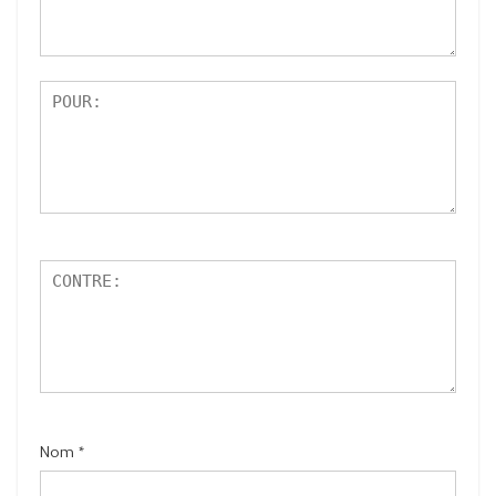
r
5
Nom
*