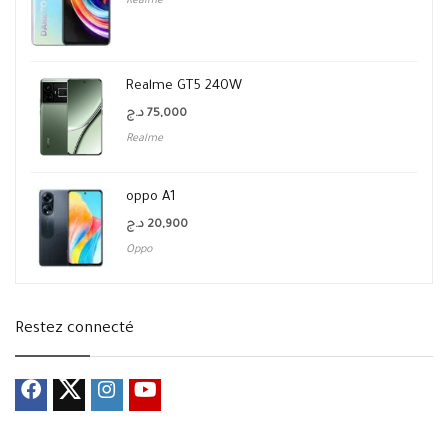
Realme
Realme GT5 240W
د.ج
75,000
Realme
oppo A1
د.ج
20,900
Oppo
Restez connecté