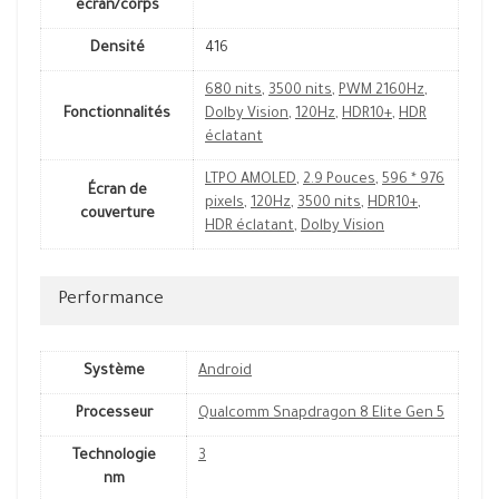
écran/corps
Densité
416
680 nits
,
3500 nits
,
PWM 2160Hz
,
Fonctionnalités
Dolby Vision
,
120Hz
,
HDR10+
,
HDR
éclatant
LTPO AMOLED
,
2.9 Pouces
,
596 * 976
Écran de
pixels
,
120Hz
,
3500 nits
,
HDR10+
,
couverture
HDR éclatant
,
Dolby Vision
Performance
Système
Android
Processeur
Qualcomm Snapdragon 8 Elite Gen 5
Technologie
3
nm