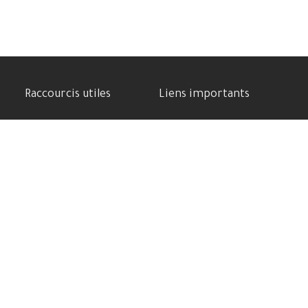
Raccourcis utiles
Liens importants
Benchmarks
Politique de confidentialité
Meilleure Cam phone
Contactez-nous
Comparatif des appareils
Soutenez-nous
Batterie puissante
Conditions d’utilisation