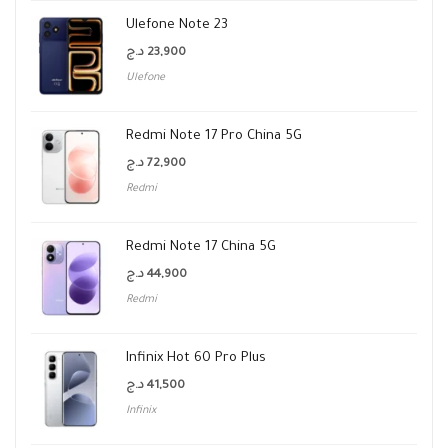
Ulefone Note 23
د.ج
23,900
Ulefone
Redmi Note 17 Pro China 5G
د.ج
72,900
Redmi
Redmi Note 17 China 5G
د.ج
44,900
Redmi
Infinix Hot 60 Pro Plus
د.ج
41,500
Infinix