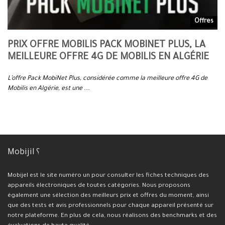
es
Offres
PRIX OFFRE MOBILIS PACK MOBINET PLUS, LA
P
MEILLEURE OFFRE 4G DE MOBILIS EN ALGÉRIE
O
L’offre Pack MobiNet Plus, considérée comme la meilleure offre 4G de
L’
Mobilis en Algérie, est une ...
en 
Mobijil ؟
Mobijel est le site numéro un pour consulter les fiches techniques des
appareils électroniques de toutes catégories. Nous proposons
également une sélection des meilleurs prix et offres du moment, ainsi
que des tests et avis professionnels pour chaque appareil présenté sur
notre plateforme. En plus de cela, nous réalisons des benchmarks et des