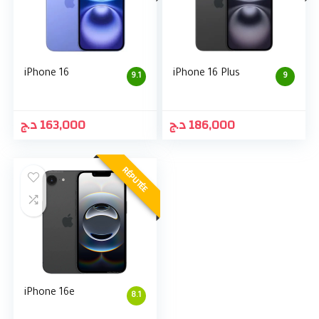
iPhone 16
iPhone 16 Plus
9.1
9
د.ج
163,000
د.ج
186,000
RÉPUTÉE
iPhone 16e
8.1