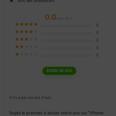
Avis des utilisateurs
0.0
hors de 5
★
★
★
★
★
0
★
★
★
★
★
0
★
★
★
★
★
0
★
★
★
★
★
0
★
★
★
★
★
0
ÉCRIRE UN AVIS
Il n’y a pas encore d’avis.
Soyez le premier à laisser votre avis sur “iPhone