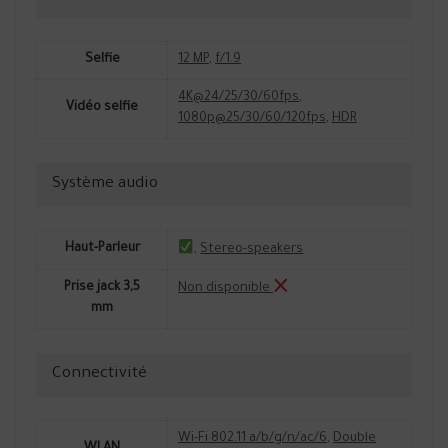
Selfie
12 MP
,
f/1.9
4K@24/25/30/60fps
,
Vidéo selfie
1080p@25/30/60/120fps
,
HDR
Système audio
Haut-Parleur
,
Stereo-speakers
Prise jack 3,5
Non disponible
mm
Connectivité
Wi-Fi 802.11 a/b/g/n/ac/6
,
Double