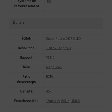
Système de
refroidissement
Écran
ÉCRAN
Super Retina XDR OLED
Résolution
1170 * 2532 pixels
Rapport
19.5:9
Taille
6.1 pouces
Ratio
87.1%
écran/corps
Densité
457
Fonctionnalités
1200 nits
,
60Hz
,
HDR10