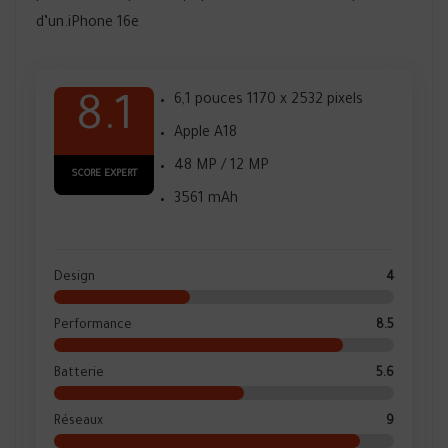
d’un.iPhone 16e
6,1 pouces 1170 x 2532 pixels
8.1
Apple A18
48 MP / 12 MP
SCORE EXPERT
3561 mAh
Design
4
Performance
8.5
Batterie
5.6
Réseaux
9