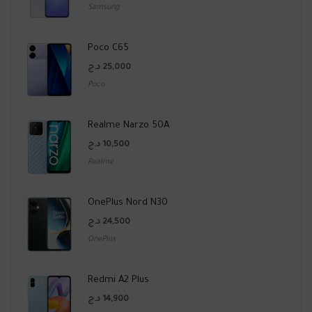
Samsung
Poco C65
د.ج
25,000
Poco
Realme Narzo 50A
د.ج
10,500
Realme
OnePlus Nord N30
د.ج
24,500
OnePlus
Redmi A2 Plus
د.ج
14,900