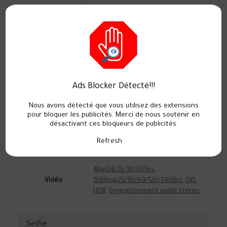
AnTuTu
1670920
Benchmark V11
GeekBench 6
7855
Appareil photo
Ads Blocker Détecté!!!
Nous avons détecté que vous utilisez des extensions
Caméra
48 MP
,
26mm
,
f/1.6
,
PDAF
,
OIS
pour bloquer les publicités. Merci de nous soutenir en
principale
désactivant ces bloqueurs de publicités.
Fonctionnalités
Double Flash LED
,
Panorama
,
HDR
Refresh
Cam
4K@24/25/30/60fps
,
Vidéo
1080p@25/30/60/120/240fps
,
OIS
,
HDR
,
Enregistrement audio stéréo
Selfie