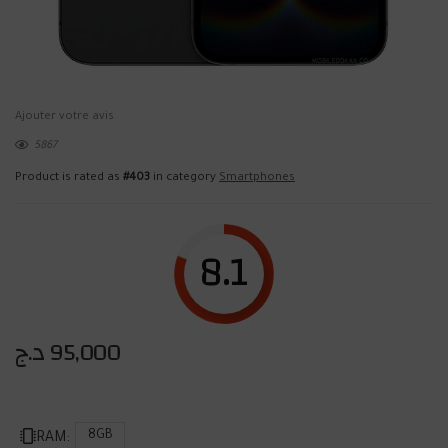
Ajouter votre avis
5867
Product is rated as
#403
in category
Smartphones
8.1
د.ج
95,000
8GB
RAM: