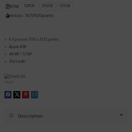
128GB
256GB
512GB
ROM:
Antutu:
1670920
points
6,1 pouces 1170 x 2532 pixels
Apple A18
48 MP / 12 MP
3561 mAh
Apple
Description