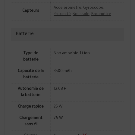
Accéléromètre
,
Gyroscope
,
Capteurs
Proximité
,
Boussole
,
Baromètre
Batterie
Type de
Non amovible, Li-ion
batterie
Capacité de la
3500 mAh
batterie
Autonomie de
12.08 H
la batterie
Charge rapide
25 W
Chargement
7.5 W
sans fil