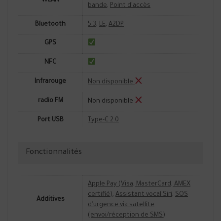
WLAN
bande
,
Point d'accès
Bluetooth
5.3
,
LE
,
A2DP
GPS
NFC
Infrarouge
Non disponible
radio FM
Non disponible
Port USB
Type-C 2.0
Fonctionnalités
Apple Pay (Visa, MasterCard, AMEX
certifié)
,
Assistant vocal Siri
,
SOS
Additives
d'urgence via satellite
(envoi/réception de SMS)