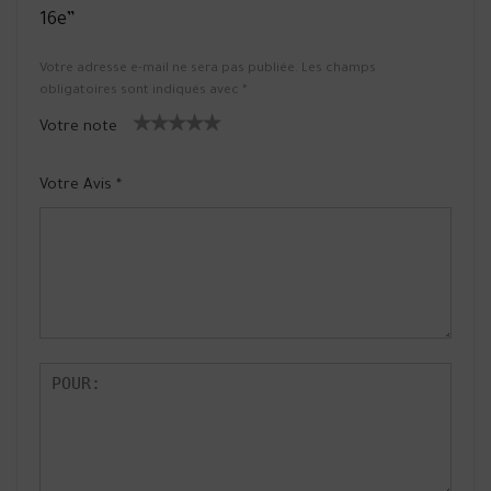
16e”
Votre adresse e-mail ne sera pas publiée.
Les champs
obligatoires sont indiqués avec
*
Votre note
1
2 ét
3 étoile
4 étoiles
5 étoiles
ét
oiles
s sur 5
sur 5
sur 5
Votre Avis
*
oil
sur
e
5
su
r
5