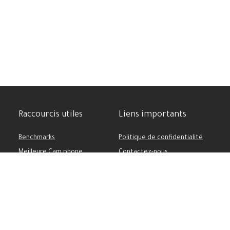
Raccourcis utiles
Liens importants
Benchmarks
Politique de confidentialité
Meilleure Cam phone
Contactez-nous
Comparatif des appareils
Soutenez-nous
Batterie puissante
Conditions d’utilisation