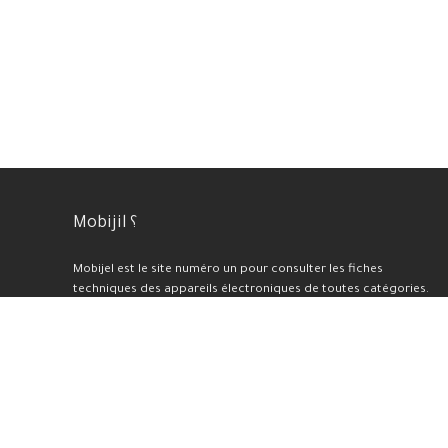
Mobijil ؟
Mobijel est le site numéro un pour consulter les fiches
techniques des appareils électroniques de toutes catégories.
Nous proposons également une sélection des meilleurs prix et
offres du moment, ainsi que des tests et avis professionnels
pour chaque appareil présenté sur notre plateforme. En plus de
cela, nous réalisons des benchmarks et des évaluations de haute
qualité.