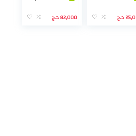
د.ج
82,000
د.ج
25,