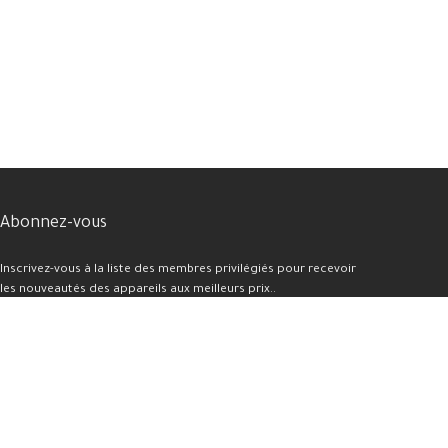
Abonnez-vous
Inscrivez-vous à la liste des membres privilégiés pour recevoir
les nouveautés des appareils aux meilleurs prix..